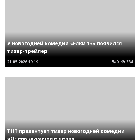
У новогодней комедии «Ёлки 13» появился
тизер-трейлер
21.05.2026
19:19
0
334
ТНТ презентует тизер новогодней комедии
«Очень сказочные дела»