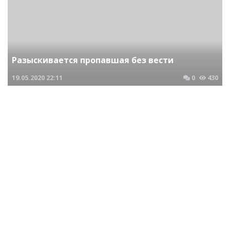
Разыскивается пропавшая без вести
19.05.2020
22:11
0
430
Криминальные новости Новосибирска и Сибирского региона
Разыскивается пропавшая без вести
22.09.2020
06:29
0
484