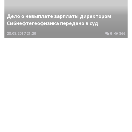
Дело о невыплате зарплаты директором
Сибнефтегеофизика передано в суд
28.08.2017
21:29
0
866
Криминальные новости Новосибирска и Сибирского региона
Директор Стройкомфорта намеренно не
выплачивал зарплату
02.02.2017
22:04
0
566