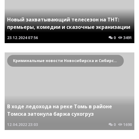
Новый захватывающий телесезон на ТНТ:
премьеры, комедии и сказочные экранизации
23.12.2024
07:56
0
3491
Криминальные новости Новосибирска и Сибирского региона
В ходе ледохода на реке Томь в районе
Томска затонула баржа сухогруз
12.04.2022
23:03
0
1690