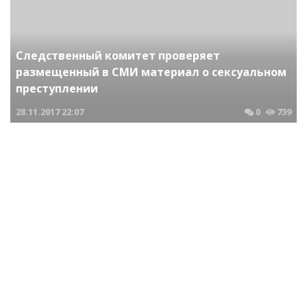
Следственный комитет проверяет
размещенный в СМИ материал о сексуальном
преступлении
28.11.2017
22:07
0
739
Криминальные новости Новосибирска и Сибирского региона
Следственным комитетом раскрыто дело об
убийстве девушки-сироты совершенное более
20 лет назад
09.12.2020
06:01
0
734