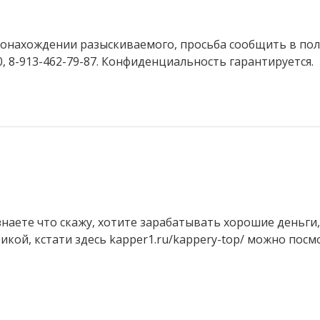
стонахождении разыскиваемого, просьба сообщить в по
-90, 8-913-462-79-87. Конфиденциальность гарантируется.
знаете что скажу, хотите зарабатывать хорошие деньги,
икой, кстати здесь
kapper1.ru/kappery-top/
можно посм