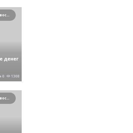
Криминальные новости Новосибирска и Сибирского региона
е денег
0
1308
Криминальные новости Новосибирска и Сибирского региона