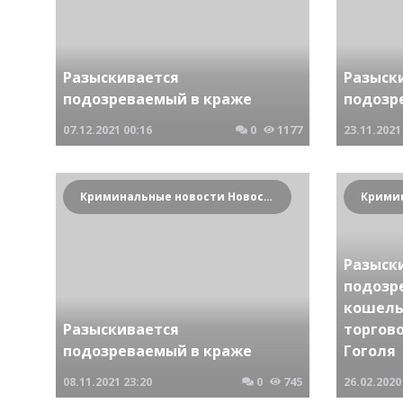
Разыскивается
Разыск
подозреваемый в краже
подозр
07.12.2021
00:16
0
1177
23.11.2021
Криминальные новости Новосибирска и Сибирского региона
Разыск
подозр
кошель
Разыскивается
торгов
подозреваемый в краже
Гоголя
08.11.2021
23:20
0
745
26.02.2020