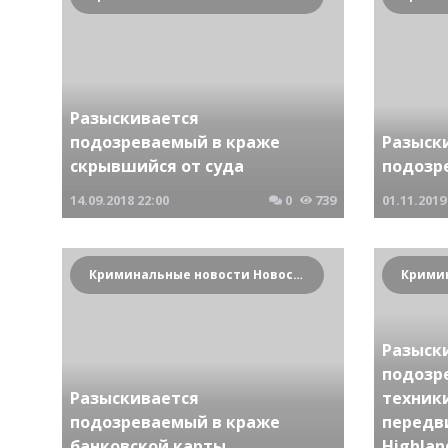
Разыскивается
подозреваемый в краже
Разыск
скрывшийся от суда
подозр
14.09.2018
22:00
0
739
01.11.2019
Криминальные новости Новосибирска и Сибирского региона
Разыск
подозр
Разыскивается
техники
подозреваемый в краже
передв
банковской карты
Highlan