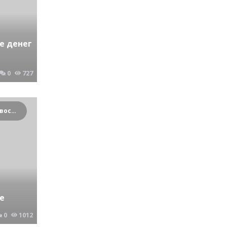
е денег
0
727
Криминальные новости Новосибирска и Сибирского региона
е
0
1012