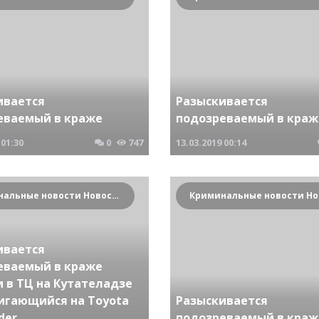
ивается
Разыскивается
еваемый в краже
подозреваемый в краж
01:30
0
747
13.03.2019
00:14
Криминальные новости Новосибирска и Сибирского региона
ивается
еваемый в краже
 в ТЦ на Кутателадзе
игающийся на Toyota
Разыскивается
der
подозреваемый в краж