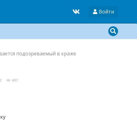
Войти
вается подозреваемый в краже
2
497
ку