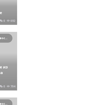
е
0
692
Криминальные новости Новосибирска и Сибирского региона
е из
на
0
704
Криминальные новости Новосибирска и Сибирского региона