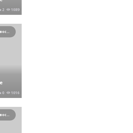
2
1089
Криминальные новости Новосибирска и Сибирского региона
е
0
1016
Криминальные новости Новосибирска и Сибирского региона