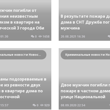
ужчин погибли от
ения неизвестным
В результате пожара д
иком в квартире на
дома в СНТ Дружба по
ической 3 города Оби
мужчина
01:30
0
1658
20.08.2021
16:36
Криминальные новости Новосибирска и Сибирского региона
аны подозреваемые в
е из ревности двух
Двое мужчин погибли 
 в квартире дома по
пожаре в частном доме
Восточной
улице Национальной
15:57
0
929
08.09.2020
22:54