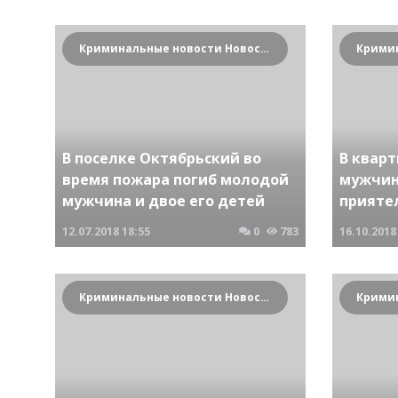
Криминальные новости Новосибирска и Сибирского региона
В поселке Октябрьский во
В кварт
время пожара погиб молодой
мужчин
мужчина и двое его детей
прияте
12.07.2018
18:55
0
783
16.10.2018
Криминальные новости Новосибирска и Сибирского региона