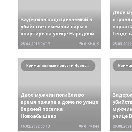
Двое м
Задержан подозреваемый в
отравл
убийстве семейной пары в
наркот
квартире на улице Народной
Геодез
25.04.2018
04:17
0
819
25.03.2022
Криминальные новости Новосибирска и Сибирского региона
Двое мужчин погибли во
Задерж
время пожара в доме по улице
убийств
Верхней поселка
мужчин
Новоабышево
улице 
16.02.2022
00:13
0
944
20.08.2021