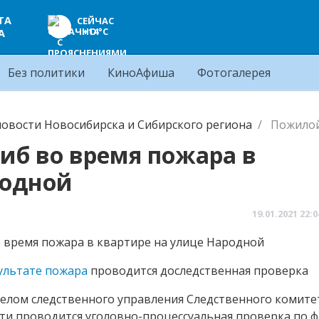
ТА
СЕЙЧАС
+14°C
А
Без политики
КиноАфиша
Фотогалерея
овости Новосибирска и Сибирского региона
Пожилой
б во время пожара в
родной
19.01.2021
22:0
ультате пожара
проводится доследственная проверка
лом следственного управления Следственного комите
ти проводится уголовно-процессуальная проверка по ф