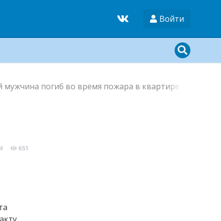
Войти
 мужчина погиб во время пожара в квартире на улице
4
651
та
акту