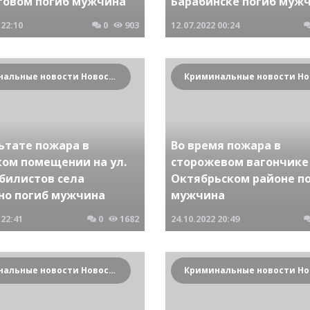
говом погиб мужчина
Барабинске погиб муж
22:10
0
903
12.07.2022
00:24
Криминальные новости Новосибирска и Сибирского региона
ьтате пожара в
Во время пожара в
ком помещении на ул.
сторожевом вагончике
билистов села
Октябрьском районе п
но погиб мужчина
мужчина
22:41
0
1682
24.10.2022
20:49
Криминальные новости Новосибирска и Сибирского региона