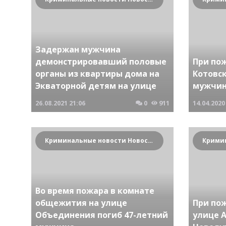
Задержан мужчина
демонстрировавший половые
При по
органы из квартиры дома на
Котовск
Экваторной детям на улице
мужчи
26.08.2021
21:06
0
911
14.04.2020
Криминальные новости Новосибирска и Сибирского региона
Во время пожара в комнате
общежития на улице
При по
Объединения погиб 47-летний
улице А