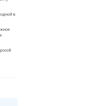
родной в
ожное
м
ирской