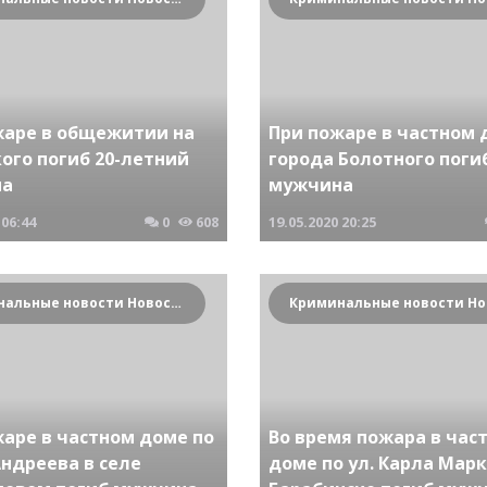
жаре в общежитии на
При пожаре в частном 
ого погиб 20-летний
города Болотного поги
на
мужчина
06:44
0
608
19.05.2020
20:25
Криминальные новости Новосибирска и Сибирского региона
жаре в частном доме по
Во время пожара в час
ндреева в селе
доме по ул. Карла Марк