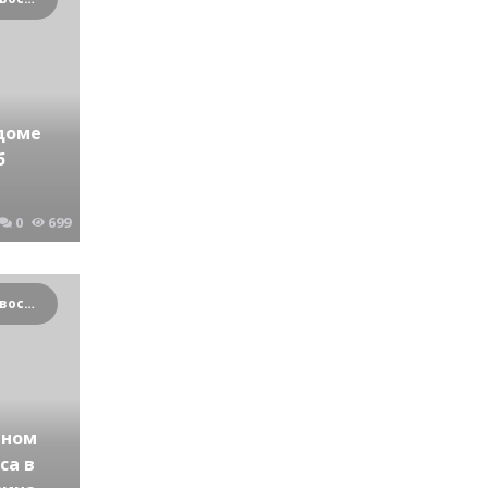
доме
б
0
699
Криминальные новости Новосибирска и Сибирского региона
тном
са в