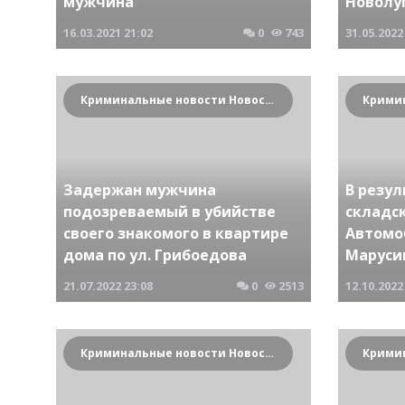
мужчина
Новолу
16.03.2021
21:02
0
743
31.05.2022
Криминальные новости Новосибирска и Сибирского региона
Задержан мужчина
В резул
подозреваемый в убийстве
складс
своего знакомого в квартире
Автомо
дома по ул. Грибоедова
Маруси
21.07.2022
23:08
0
2513
12.10.2022
Криминальные новости Новосибирска и Сибирского региона