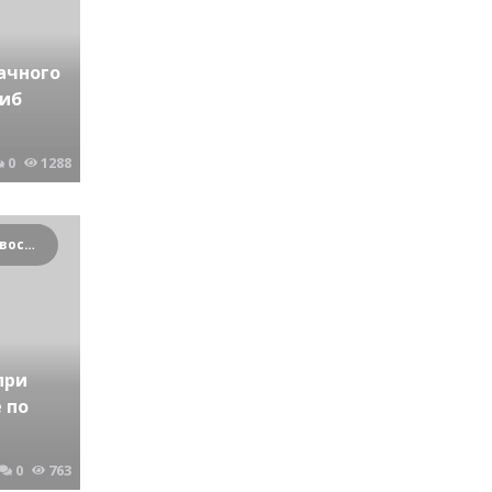
ачного
гиб
0
1288
Криминальные новости Новосибирска и Сибирского региона
при
 по
0
763