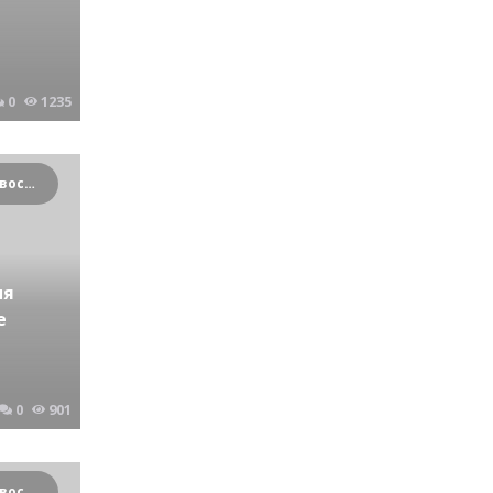
0
1235
Криминальные новости Новосибирска и Сибирского региона
мя
е
0
901
Криминальные новости Новосибирска и Сибирского региона