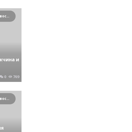
Криминальные новости Новосибирска и Сибирского региона
жчина и
0
769
Криминальные новости Новосибирска и Сибирского региона
мя