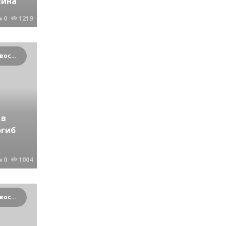
чина
0
1219
Криминальные новости Новосибирска и Сибирского региона
 в
огиб
0
1004
Криминальные новости Новосибирска и Сибирского региона