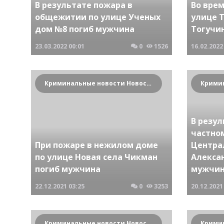
В результате пожара в
Во врем
общежитии по улице Ученых
улице 
дом №8 погиб мужчина
Тогучи
23.03.2022
00:01
0
1526
16.02.2022
Криминальные новости Новосибирска и Сибирского региона
В резул
частно
При пожаре в нежилом доме
Центра
по улице Новая села Чикман
Алекса
погиб мужчина
мужчи
22.12.2021
03:25
0
3253
20.12.2021
Криминальные новости Новосибирска и Сибирского региона