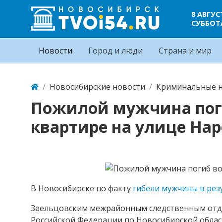
8 АВГУС
СУББОТ
Новости
Город и люди
Страна и мир
Новосибирские новости
Криминальные н
Пожилой мужчина поги
квартире на улице На
В Новосибирске по факту
гибели мужчины в рез
Заельцовским межрайонным следственным отде
Российской Федерации по Новосибирской облас