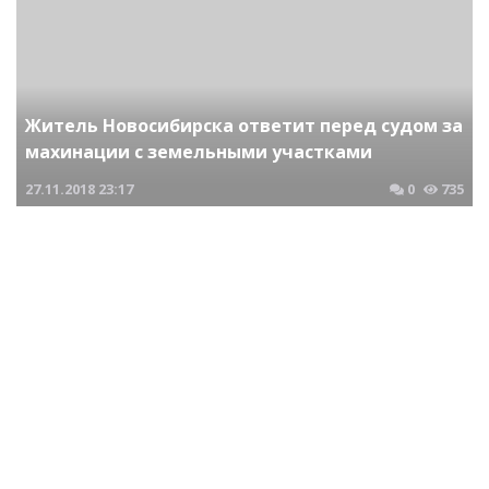
Житель Новосибирска ответит перед судом за
махинации с земельными участками
27.11.2018
23:17
0
735
Криминальные новости Новосибирска и Сибирского региона
Чиновники мэрии осуждены за махинации с
муниципальным жильем