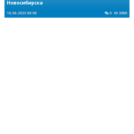
Новосибирска
16.06.2023
00:08
0
3960
Криминальные новости Новосибирска и Сибирского региона
Новосибирец осужден за хранение наркотиков
11.05.2017
05:34
0
1597
Криминальные новости Новосибирска и Сибирского региона