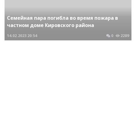
Семейная пара погибла во время пожара в
частном доме Кировского района
14.02.2023
20:54
0
2289
Криминальные новости Новосибирска и Сибирского региона
В результате падения наледи с крыши в
Дзержинском районе травмирована 9-летняя
девочка
28.02.2023
05:14
0
1825