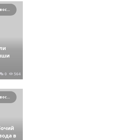
Криминальные новости Новосибирска и Сибирского региона
ли
рыши
0
564
Криминальные новости Новосибирска и Сибирского региона
бочий
вода в