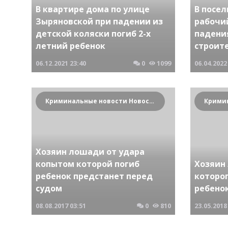
В квартире дома по улице
В посел
Зыряновской при падении из
рабочи
детской коляски погиб 2-х
падени
летний ребенок
строит
06.12.2021
23:40
0
1099
06.04.2022
Криминальные новости Новосибирска и Сибирского региона
Хозяин лошади от удара
копытом которой погиб
Хозяин
ребенок предстанет перед
которог
судом
ребено
08.08.2017
03:51
0
810
23.05.2018