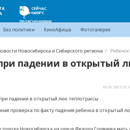
ТА
СЕЙЧАС
+14°C
А
Без политики
КиноАфиша
Фотогалерея
овости Новосибирска и Сибирского региона
Ребенок
 при падении в открытый 
06.01.2017
18:3
нная проверка по факту падения ребенка в открытый л
е города Новосибирска на улице Федора Горячева мать 