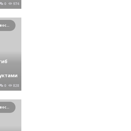
0
974
Криминальные новости Новосибирска и Сибирского региона
гиб
дуктами
0
828
Криминальные новости Новосибирска и Сибирского региона