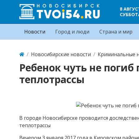
8 АВГУС
СУББОТ
Новости
Город и люди
Страна и мир
Новосибирские новости
Криминальные н
Ребенок чуть не погиб
теплотрассы
В городе Новосибирске проводится доследстве
теплотрассы
Вечером 3 января 2017 года в Кировском район