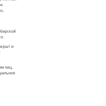
юк
о,
ибирской
о.
акрыт и
к
ям лиц,
суальное