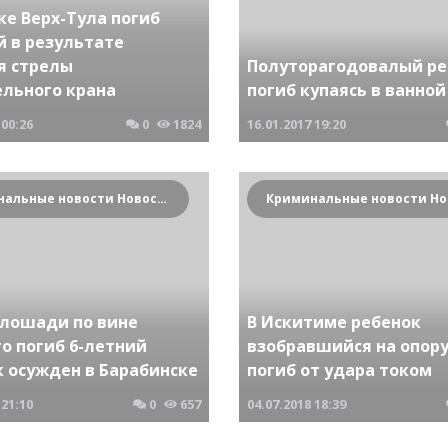
ке Верх-Тула погиб
й в результате
я стрелы
Полуторагодовалый ре
ельного крана
погиб купаясь в ванной
00:26
0
1824
16.01.2017
19:20
Криминальные новости Новосибирска и Сибирского региона
 лошади по вине
В Искитиме ребенок
о погиб 6-летний
взобравшийся на опор
к осужден в Барабинске
погиб от удара током
21:10
0
657
04.07.2018
18:39