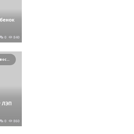
бенок
0
840
Криминальные новости Новосибирска и Сибирского региона
у ЛЭП
0
860