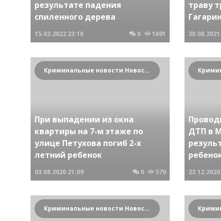
результате падения
траву т
спиленного дерева
Гагарин
15.03.2022
23:10
0
1691
30.08.2021
Криминальные новости Новосибирска и Сибирского региона
При выпадении из окна
Провод
квартиры на 7-м этаже по
ДТП в 
улице Петухова погиб 2-х
резуль
летний ребенок
ребено
03.08.2020
21:09
0
579
23.12.2020
Криминальные новости Новосибирска и Сибирского региона