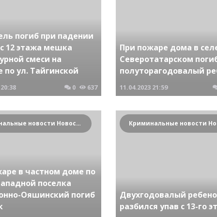
ель погиб при падении
 с 12 этажа мешка
При пожаре дома в сел
урной смеси на
Северотатарском поги
 по ул. Тайгинской
полуторагодовалый ре
20:38
0
637
11.04.2023
21:59
Криминальные новости Новосибирска и Сибирского региона
жаре в частном доме по
Западной поселка
онно-Ояшинский погиб
Двухгодовалый ребено
к
разбился упав с 13-го 