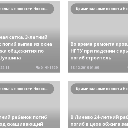
Криминальные новости Новосибирска и Сибирского региона
ая сетка. 3-летний
 погиб выпав из окна
Во время ремонта кров
тажа общежития по
НГТУ при падении с к
Шукшина
погиб строитель
22:11
0
1529
18.12.2019
01:09
Криминальные новости Новосибирска и Сибирского региона
тний ребенок погиб
В Линево 24-летний ра
под скашивающий
погиб в цехе обжига за