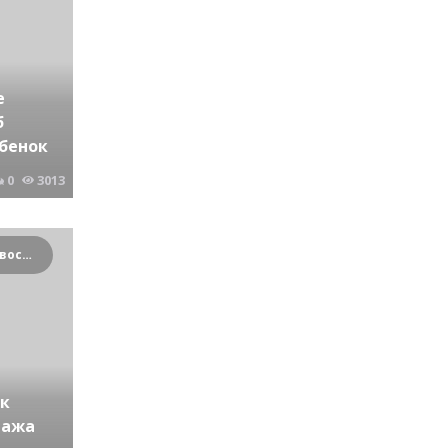
е
б
бенок
0
3013
Криминальные новости Новосибирска и Сибирского региона
к
этажа