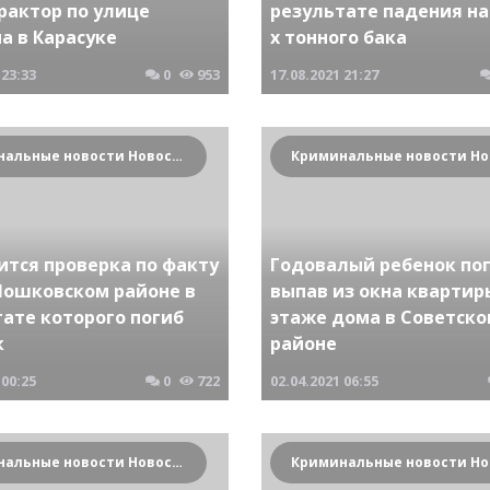
рактор по улице
результате падения на 
а в Карасуке
х тонного бака
23:33
0
953
17.08.2021
21:27
Криминальные новости Новосибирска и Сибирского региона
ится проверка по факту
Годовалый ребенок по
Мошковском районе в
выпав из окна квартир
тате которого погиб
этаже дома в Советск
к
районе
00:25
0
722
02.04.2021
06:55
Криминальные новости Новосибирска и Сибирского региона