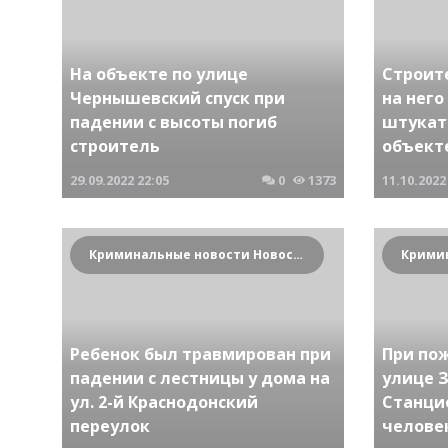
На объекте по улице
Строит
Чернышевский спуск при
на него
падении с высоты погиб
штукат
строитель
объекте
29.09.2022
22:05
0
1373
11.10.2022
Криминальные новости Новосибирска и Сибирского региона
Ребенок был травмирован при
При по
падении с лестницы у дома на
улице 
ул. 2-й Краснодонский
Станци
переулок
челове