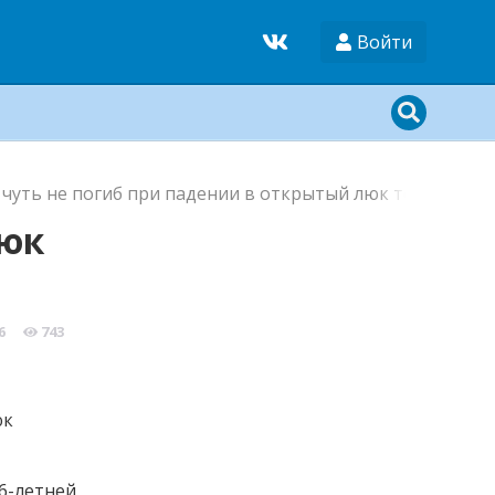
Войти
 чуть не погиб при падении в открытый люк теплотрас
люк
6
743
юк
6-летней