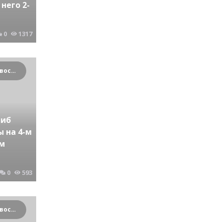
него 2-
0
1317
Криминальные новости Новосибирска и Сибирского региона
гиб
ы на 4-м
ом
0
593
Криминальные новости Новосибирска и Сибирского региона