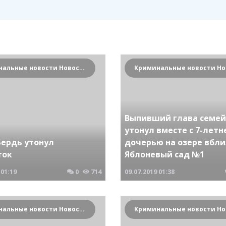
Криминальные новости Новосибирска и Сибирского региона
Выпивший глава семей
утонул вместе с 7-летн
Бердь утонул
дочерью на озере вбли
ток
Яблоневый сад №1
01:19
0
714
09.07.2019
01:38
Криминальные новости Новосибирска и Сибирского региона