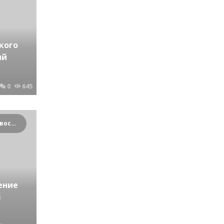
кого
ий
0
645
Криминальные новости Новосибирска и Сибирского региона
ение
л