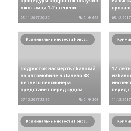
процедуры подросток получил
Разыск
ожог лица 1-2 степени
пропав
25.11.2017
20:30
0
628
05.12.2017
Криминальные новости Новосибирска и Сибирского региона
Подросток насмерть сбивший
17-лет
на автомобиле в Линево 88-
избивш
летнего пенсионера
инспек
предстанет перед судом
перед 
07.12.2017
22:52
0
806
11.12.2017
Криминальные новости Новосибирска и Сибирского региона