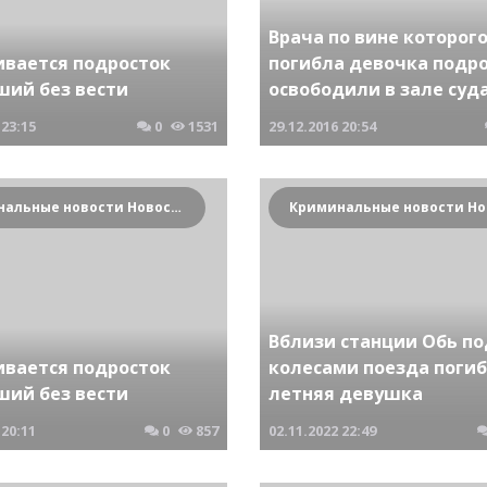
Врача по вине которог
ивается подросток
погибла девочка подр
ший без вести
освободили в зале суд
23:15
0
1531
29.12.2016
20:54
Криминальные новости Новосибирска и Сибирского региона
Вблизи станции Обь по
ивается подросток
колесами поезда погиб
ший без вести
летняя девушка
20:11
0
857
02.11.2022
22:49