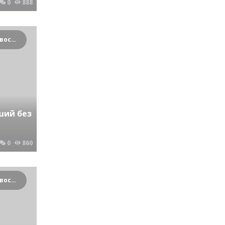
0
888
Криминальные новости Новосибирска и Сибирского региона
ший без
0
860
Криминальные новости Новосибирска и Сибирского региона