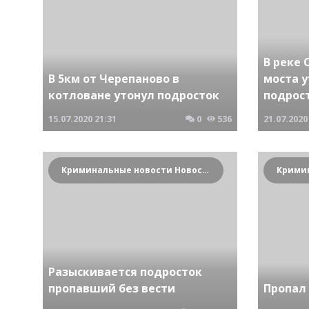
В реке 
В 5км от Черепаново в
моста у
котловане утонул подросток
подрос
15.07.2020
21:31
0
536
21.07.2020
Криминальные новости Новосибирска и Сибирского региона
Разыскивается подросток
пропавший без вести
Пропал