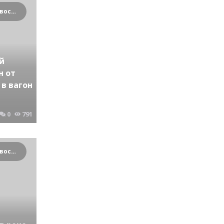
Криминальные новости Новосибирска и Сибирского региона
й
н от
 в вагон
0
791
Криминальные новости Новосибирска и Сибирского региона