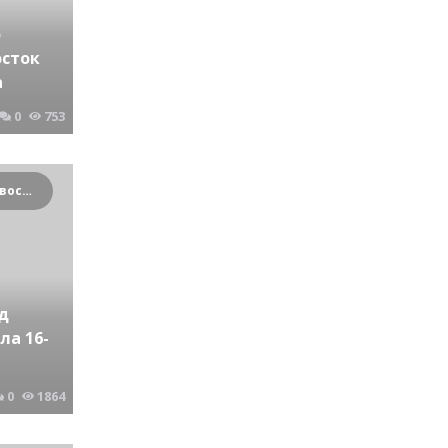
о
осток
а
0
753
Криминальные новости Новосибирска и Сибирского региона
д
ла 16-
0
1864