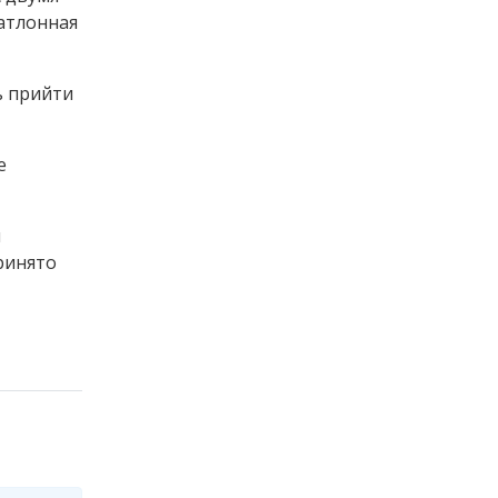
атлонная
ь прийти
е
я
ринято