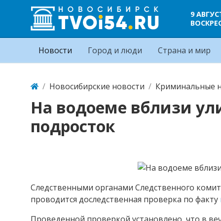
9 АВГУС
ВОСКРЕ
Новости
Город и люди
Страна и мир
Новосибирские новости
Криминальные н
На водоеме вблизи ул
подросток
Следственными органами Следственного комит
проводится доследственная проверка по факту
Проведенной проверкой установлено, что в ве