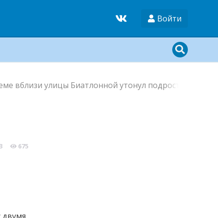
Войти
еме вблизи улицы Биатлонной утонул подросток
3
675
с двумя