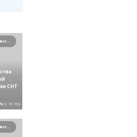
Криминальные новости Новосибирска и Сибирского региона
ства
ей
зи СНТ
0
718
Криминальные новости Новосибирска и Сибирского региона