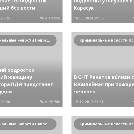
ивается подросток
подростка утонувшего 
ший без вести
Карасук
23:25
0
998
10.06.2024
21:06
Криминальные новости Новосибирска и Сибирского региона
ний подросток
ий женщину
В СНТ Ранетка вблизи 
тора ПДН предстанет
Юбилейная при пожаре
судом
человек
23:36
0
760
15.12.2017
21:31
Криминальные новости Новосибирска и Сибирского региона