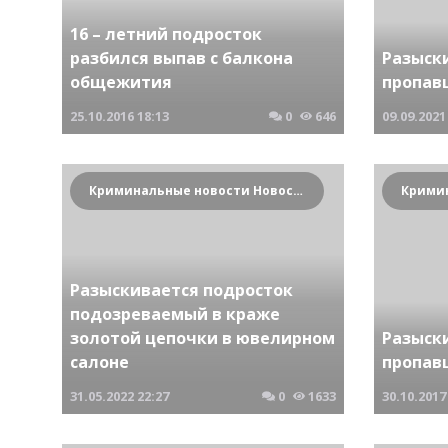
16 – летний подросток
разбился выпав с балкона
Разыск
общежития
пропав
25.10.2016
18:13
0
646
09.09.2021
Криминальные новости Новосибирска и Сибирского региона
Разыскивается подросток
подозреваемый в краже
золотой цепочки в ювелирном
Разыск
салоне
пропав
31.05.2022
22:27
0
1633
30.10.2017