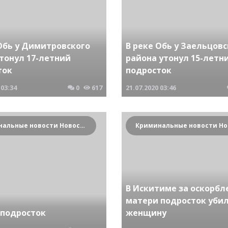
Обь у Димитровского
В реке Обь у Заельцовс
тонул 17-летний
района утонул 15-летн
ток
подросток
03:34
0
617
21.07.2020
03:46
Криминальные новости Новосибирска и Сибирского региона
В Искитиме за оскорбл
матери подросток уби
 подросток
женщину