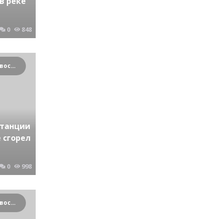
в реке
0
848
Криминальные новости Новосибирска и Сибирского региона
станции
 сгорел
0
998
Криминальные новости Новосибирска и Сибирского региона