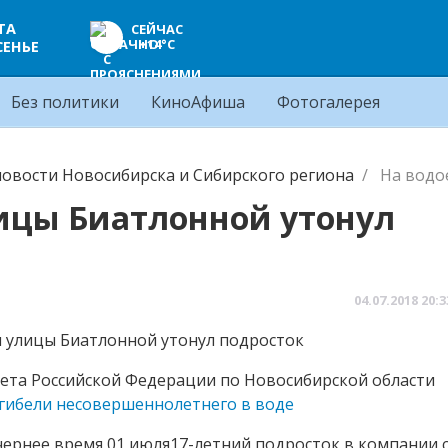
ТА
СЕЙЧАС
+14°C
СЕНЬЕ
Без политики
КиноАфиша
Фотогалерея
овости Новосибирска и Сибирского региона
На водо
ицы Биатлонной утонул
04.07.2018
20:3
ета Российской Федерации по Новосибирской области
гибели несовершеннолетнего в воде
чернее время 01 июля17-летний подросток в компании 