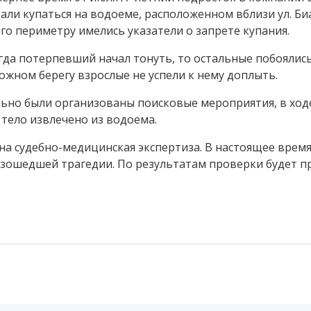
ли купаться на водоеме, расположенном вблизи ул. Би
его периметру имелись указатели о запрете купания.
гда потерпевший начал тонуть, то остальные побоялис
жном берегу взрослые не успели к нему доплыть.
но были организованы поисковые мероприятия, в ход
 тело извлечено из водоема.
на судебно-медицинская экспертиза. В настоящее врем
изошедшей трагедии. По результатам проверки будет п