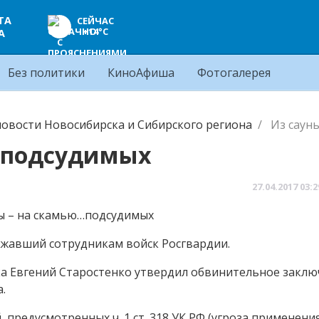
ТА
СЕЙЧАС
+14°C
А
Без политики
КиноАфиша
Фотогалерея
овости Новосибирска и Сибирского региона
Из саун
ю…подсудимых
27.04.2017
03:2
ожавший сотрудникам войск Росгвардии.
ка Евгений Старостенко утвердил обвинительное заклю
.
 предусмотренных ч. 1 ст. 318 УК РФ (угроза применени