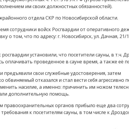
сполнением им своих должностных обязанностей).
жрайонного отдела СКР по Новосибирской области.
 время сотрудники войск Росгвардии от оперативного де
 о том, что по адресу: г. Новосибирск, ул. Дачная, 21/1
росгвардии установили, что посетители сауны, в т.ч. Д
ь оплачивать проведенное в сауне время, а также её п
и предъявили свои служебные удостоверения, затем
 обвиняемый отказался и стал вести себя агрессивно п
менить насилие, а именно: причинить им ножом телес
вали дополнительную помощь.
ам правоохранительных органов прибыло еще два сотр
требования к посетителям сауны, в том числе к Дроздо