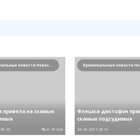
Криминальные новости Новосибирска и Сибирского региона
 привела на скамью
Флешка-диктофон при
имых
скамью подсудимых
05:25
0
628
30.05.2017
20:15