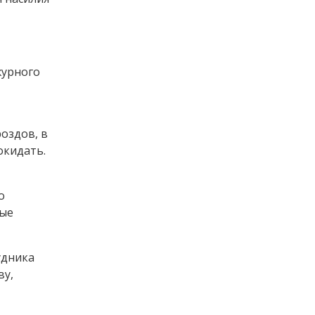
журного
роздов, в
окидать.
о
ные
удника
ву,