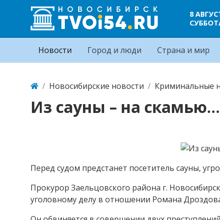
8 АВГУС
СУББОТ
Новости
Город и люди
Страна и мир
Новосибирские новости
Криминальные н
Из сауны – на скамь
Перед судом предстанет посетитель сауны, угр
Прокурор Заельцовского района г. Новосибирс
уголовному делу в отношении Романа Дроздова
Он обвиняется в совершении двух преступлений,