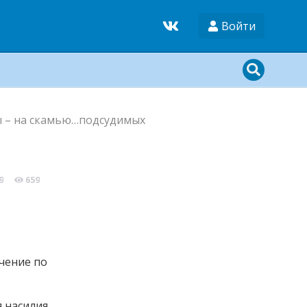
Войти
ы – на скамью…подсудимых
9
659
чение по
я насилия