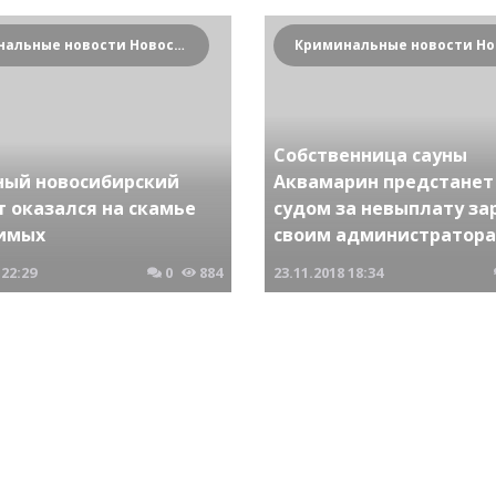
Криминальные новости Новосибирска и Сибирского региона
Собственница сауны
ный новосибирский
Аквамарин предстанет
 оказался на скамье
судом за невыплату з
имых
своим администратор
22:29
0
884
23.11.2018
18:34