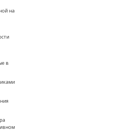
ной на
ости
ые в
никами
ения
ра
тивном