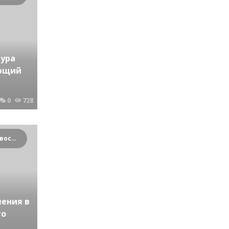
тура
ающий
0
728
Криминальные новости Новосибирска и Сибирского региона
ения в
го