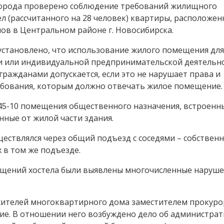
города проверено соблюдение требований жилищного
л (рассчитанного на 28 человек) квартиры, расположен
ов в Центральном районе г. Новосибирска.
 установлено, что использование жилого помещения для
и или индивидуальной предпринимательской деятельн
ражданами допускается, если это не нарушает права и
ребования, которым должно отвечать жилое помещение.
645-10 помещения общественного назначения, встроенн
ные от жилой части здания.
ществлялся через общий подъезд с соседями – собствен
 в том же подъезде.
мещений хостела были выявлены многочисленные наруш
жителей многоквартирного дома заместителем прокуро
ние. В отношении него возбуждено дело об администра