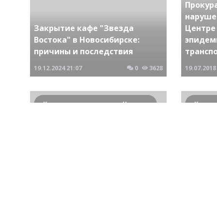
Прокур
наруше
Закрытие кафе "Звезда
Центре
Востока" в Новосибирске:
эпидем
причины и последствия
трансп
19.12.2024
21:07
0
3628
19.07.2018
Криминальные новости Новосибирска и Сибирского региона
Итоги работы новосибирской
В Ново
областной прокуратуры в
Западн
сфере противодействия
трансп
коррупции
против
27.02.2018
17:21
0
937
24.11.2018