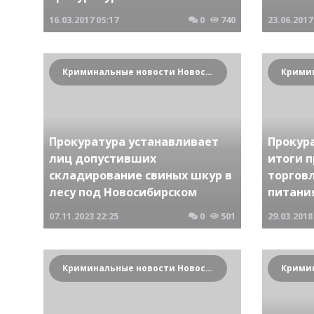
16.03.2017
05:17
0
740
23.06.2017
Криминальные новости Новосибирска и Сибирского региона
Прокуратура устанавливает
Прокур
лиц допустивших
итоги 
складирование свиных шкур в
торгов
лесу под Новосибирском
питани
07.11.2023
22:25
0
501
29.03.2018
Криминальные новости Новосибирска и Сибирского региона