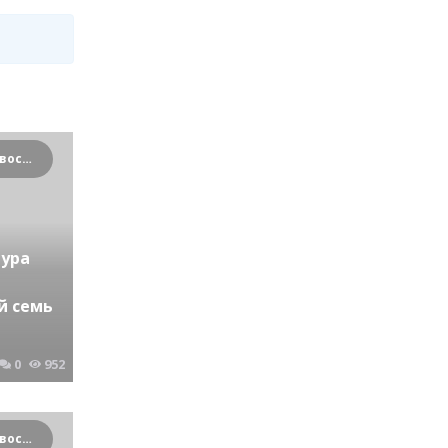
Криминальные новости Новосибирска и Сибирского региона
тура
й семь
0
952
Криминальные новости Новосибирска и Сибирского региона