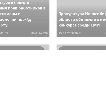
атура выявила
ния прав работников в
 гигиены и
Прокуратура Новосиби
иологии по ж/д
области объявила о на
орту
конкурса среди СМИ
01:07
0
726
15.08.2018
20:41
Криминальные новости Новосибирска и Сибирского региона
сибирске прошел форум
В Новосибирске состоя
о-Сибирской
Третий открытый фор
ортной прокуратуры по
прокуратуры Новосиби
одействию коррупции
области
19:58
0
1100
30.11.2018
20:09