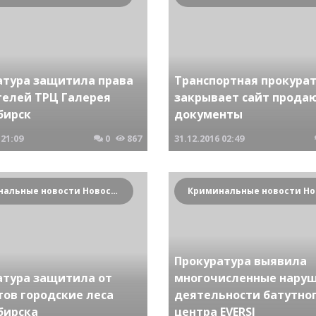
атура защитила права
Транспортная прокура
телей ТРЦ Галерея
закрывает сайт прод
бирск
документы
21:09
0
867
31.12.2016
02:49
Криминальные новости Новосибирска и Сибирского региона
Прокуратура выявила
атура защитила от
многочисленные наруш
тов городские леса
деятельности батутно
бирска
центра EVERSI