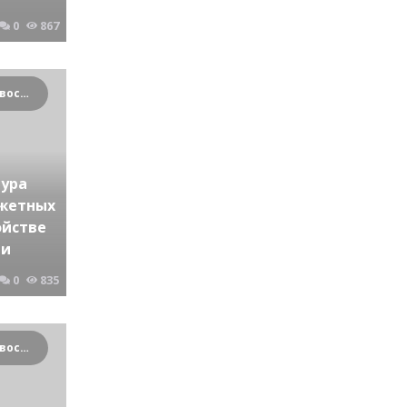
0
867
Криминальные новости Новосибирска и Сибирского региона
тура
жетных
ойстве
ни
0
835
Криминальные новости Новосибирска и Сибирского региона