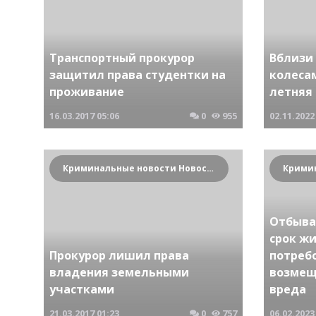
Транспортный прокурор
Вблизи
защитил права студентки на
колесам
проживание
летняя
16.03.2017
05:06
0
955
02.11.2022
Криминальные новости Новосибирска и Сибирского региона
Отбыва
срок ж
Прокурор лишил права
потребо
владения земельными
возмещ
участками
вреда
21.03.2017
01:23
0
757
06.02.2023