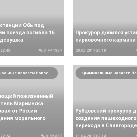
 станции Обь под
и поезда погибла 16-
Прокурор добился уста
 девушка
парковочного кармана
22:49
0
1864
20.03.2017
20:19
Криминальные новости Новосибирска и Сибирского региона
ющий пожизненный
итель Мариинска
вал от России
Рубцовский прокурор 
ения морального
создания пешеходного
перехода в Славгороде
22:24
0
887
11.04.2017
02:14