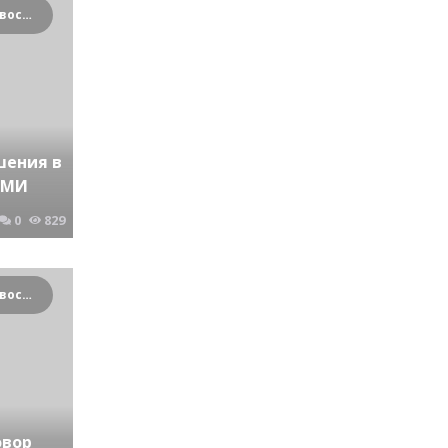
Криминальные новости Новосибирска и Сибирского региона
шения в
ИМИ
0
829
Криминальные новости Новосибирска и Сибирского региона
овор