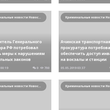
Криминальные новости Новосибирска и Сибирского региона
итель Генерального
Ачинская транспортна
ора РФ потребовал
прокуратура потребов
ь меры к нарушениям
обеспечить доступ ин
льных законов
на вокзалы и станции
00:19
0
700
05.05.2019
03:37
Криминальные новости Новосибирска и Сибирского региона