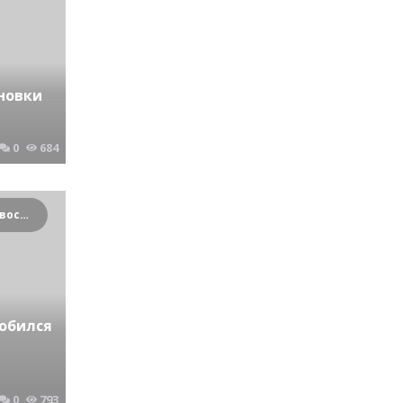
новки
0
684
Криминальные новости Новосибирска и Сибирского региона
добился
0
793