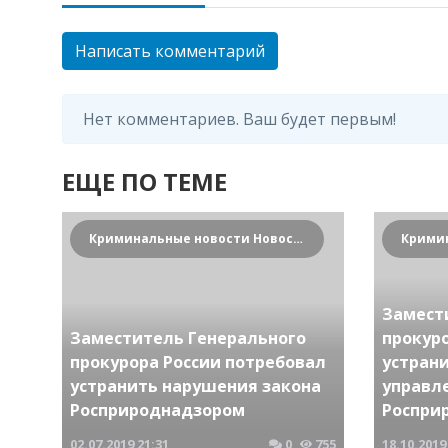
Написать комментарий
Нет комментариев. Ваш будет первым!
ЕЩЕ ПО ТЕМЕ
Криминальные новости Новосибирска и Сибирского региона
Замест
Заместитель Генерального
прокур
прокурора России потребовал
устран
устранить нарушения закона
управл
Росприроднадзором
Роспри
02.07.2019
21:31
0
755
18.10.2019