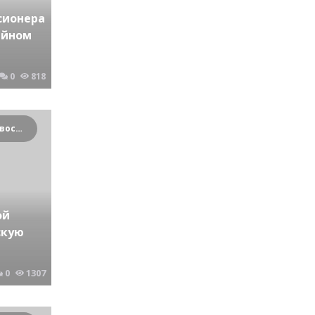
сионера
ийном
0
818
Криминальные новости Новосибирска и Сибирского региона
ой
скую
0
1307