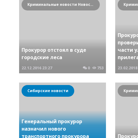
Криминальные новости Новосибирска и Сибирского региона
Прокур
провер
Прокурор отстоял в суде
части 
городские леса
прилег
22.12.2016
23:27
0
753
23.02.2018
Сибирские новости
Генеральный прокурор
назначил нового
транспортного прокурора
Прокур