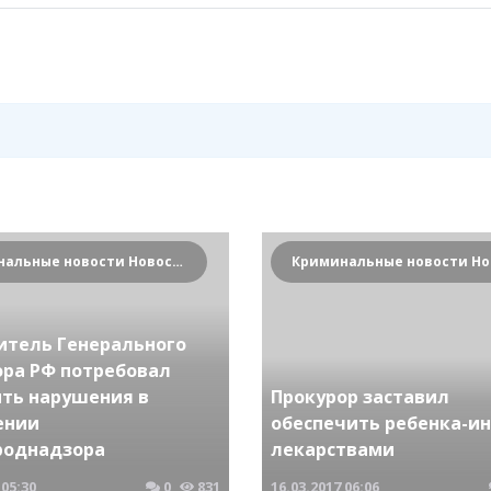
Криминальные новости Новосибирска и Сибирского региона
итель Генерального
ора РФ потребовал
ить нарушения в
Прокурор заставил
ении
обеспечить ребенка-и
роднадзора
лекарствами
05:30
0
831
16.03.2017
06:06