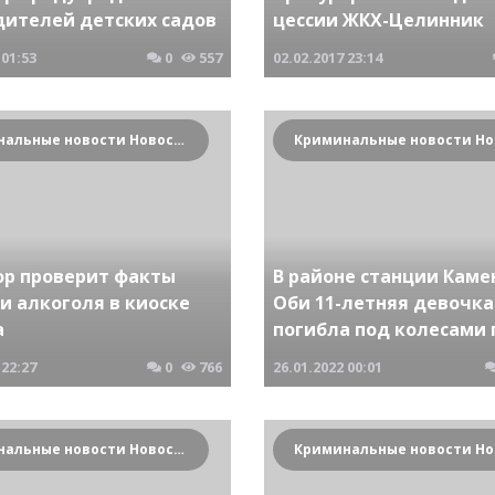
дителей детских садов
цессии ЖКХ-Целинник
01:53
0
557
02.02.2017
23:14
Криминальные новости Новосибирска и Сибирского региона
ор проверит факты
В районе станции Каме
и алкоголя в киоске
Оби 11-летняя девочка
а
погибла под колесами 
22:27
0
766
26.01.2022
00:01
Криминальные новости Новосибирска и Сибирского региона