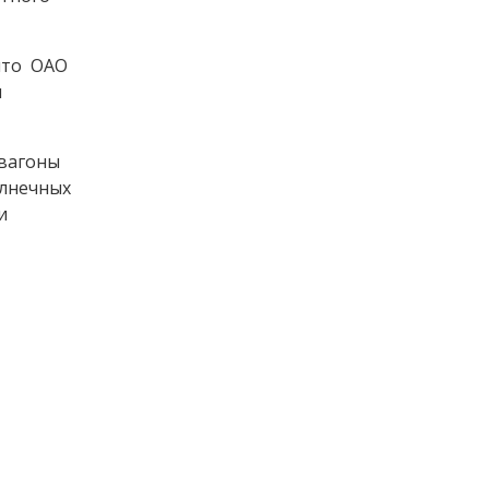
что ОАО
я
 вагоны
олнечных
и