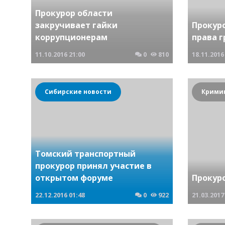
Прокурор области
закручивает гайки
Прокур
коррупционерам
права 
11.10.2016
21:00
0
810
18.11.2016
Сибирские новости
Томский транспортный
прокурор принял участие в
открытом форуме
Прокур
22.12.2016
01:48
0
922
21.03.2017