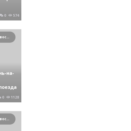
0
574
Криминальные новости Новосибирска и Сибирского региона
нь-на-
поезда
0
1128
Криминальные новости Новосибирска и Сибирского региона