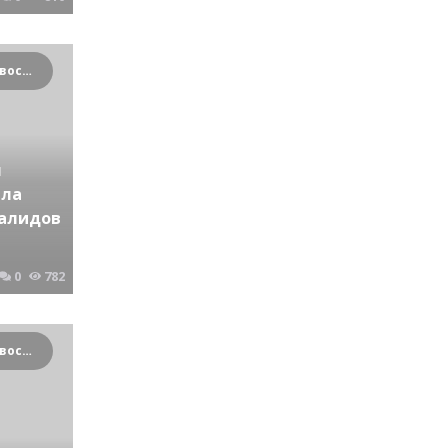
Криминальные новости Новосибирска и Сибирского региона
я
ала
валидов
0
782
Криминальные новости Новосибирска и Сибирского региона