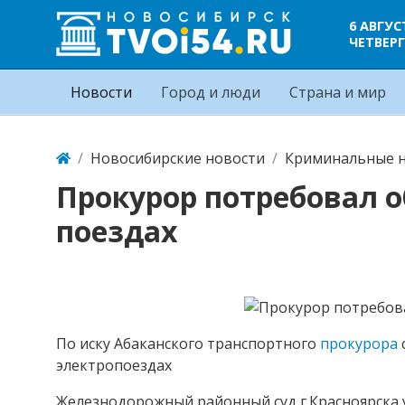
6 АВГУС
ЧЕТВЕРГ
Новости
Город и люди
Страна и мир
Новосибирские новости
Криминальные н
Прокурор потребовал 
поездах
По иску Абаканского транспортного
прокурора
электропоездах
Железнодорожный районный суд г.Красноярска 