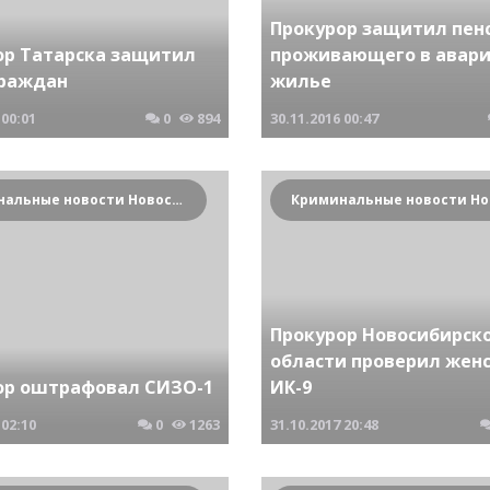
Прокурор защитил пен
ор Татарска защитил
проживающего в авар
граждан
жилье
00:01
0
894
30.11.2016
00:47
Криминальные новости Новосибирска и Сибирского региона
Прокурор Новосибирск
области проверил жен
ор оштрафовал СИЗО-1
ИК-9
02:10
0
1263
31.10.2017
20:48