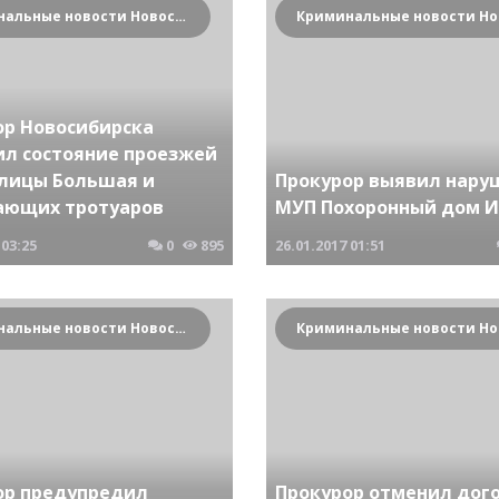
Криминальные новости Новосибирска и Сибирского региона
ор Новосибирска
ил состояние проезжей
улицы Большая и
Прокурор выявил нару
ающих тротуаров
МУП Похоронный дом 
03:25
0
895
26.01.2017
01:51
Криминальные новости Новосибирска и Сибирского региона
ор предупредил
Прокурор отменил дог