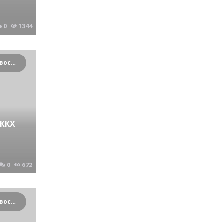
0
1344
Криминальные новости Новосибирска и Сибирского региона
 ЖКХ
0
672
Криминальные новости Новосибирска и Сибирского региона