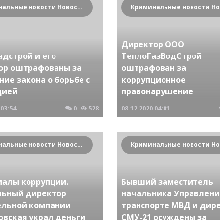
Криминальные новости Новосибирска и Сибирского региона
Директор ООО
адстрой и его
ТеплоГазВодСтрой
ор оштрафованы за
оштрафован за
ие закона о борьбе с
коррупционное
цией
правонарушение
03:54
0
528
08.12.2020
04:01
Криминальные новости Новосибирска и Сибирского региона
малы коррупции.
Бывший заместитель
льный директор
начальника Управлени
ельной компании
транспорте МВД и дир
овская украл деньги
СМУ-21 осуждены за