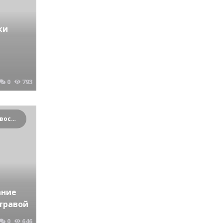
ки
0
793
Криминальные новости Новосибирска и Сибирского региона
ание
травой
0
646