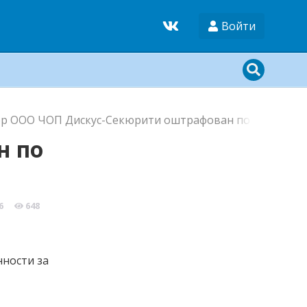
Войти
р ООО ЧОП Дискус-Секюрити оштрафован по закону о 
н по
6
648
нности за