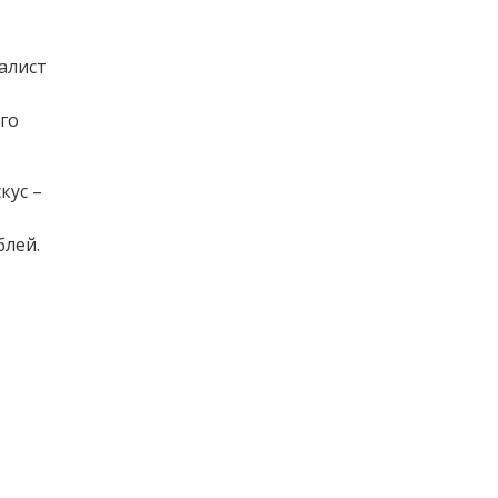
алист
го
кус –
блей.