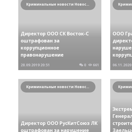
Криминальные новости Новосибирска и Сибирского региона
Директор ООО СК Восток-С
ООО Гр
оштрафован за
директ
коррупционное
нарушен
правонарушение
корруп
28.09.2019
20:51
0
661
06.11.2020
Криминальные новости Новосибирска и Сибирского региона
Экстре
Генера
Директор ООО РусКитСоюз ЛК
строит
оштрафован за нарушение
Заельц