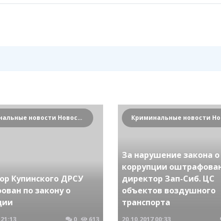
Криминальные новости Новосибирска и Сибирского региона
За нарушение закона о
коррупции оштрафова
ор Купинского ДРСУ
директор Зап-Сиб. ЦС
ован по закону о
объектов воздушного
ции
транспорта
21:13
0
613
20.10.2017
00:33