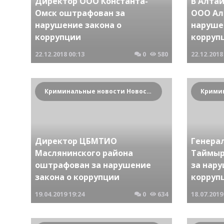
Директор ООО Константа-
В Алта
Омск оштрафован за
ООО Ал
нарушение закона о
наруше
коррупции
корруп
22.12.2018
00:13
0
580
22.12.2018
Криминальные новости Новосибирска и Сибирского региона
Директор ЦБМТИО
Генера
Маслянинского района
Таймыр
оштрафован за нарушение
за нару
закона о коррупции
корруп
19.04.2019
19:24
0
634
18.07.2019