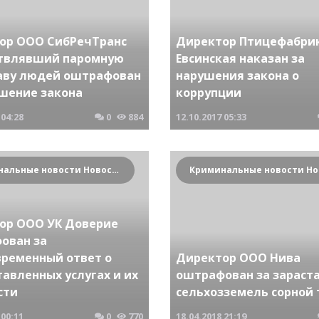
ор ООО СибРечТранс
Директор Птицефабри
твлявший паромную
Евсинская наказан за
аву людей оштрафован
нарушения закона о
ушение закона
коррупции
04:28
0
884
12.10.2017
05:33
Криминальные новости Новосибирска и Сибирского региона
ор ООО УК Доверие
ован за
временный ответ о
Директор ООО Нива
авленных услугах и их
оштрафован за зараст
сти
сельхозземель сорной 
00:11
0
770
18.04.2018
21:19