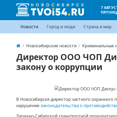
7 АВГУС
ПЯТНИ
Новости
Город и люди
Страна и мир
Новосибирские новости
Криминальные н
Директор ООО ЧОП Ди
закону о коррупции
В Новосибирске директор частного охранного 
нарушение
законодательства о противодейств
Западно-Сибирской транспортной прокуратуро