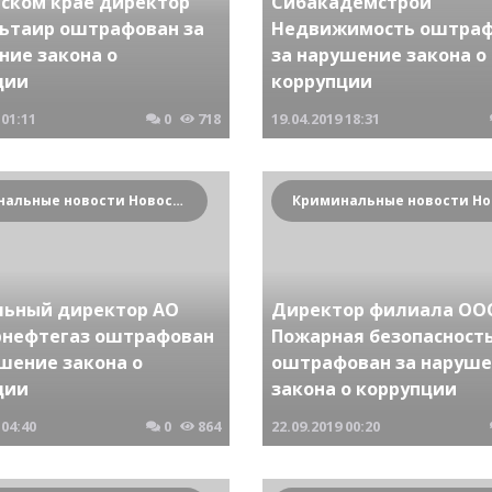
йском крае директор
Сибакадемстрой
ьтаир оштрафован за
Недвижимость оштра
ние закона о
за нарушение закона о
ции
коррупции
01:11
0
718
19.04.2019
18:31
Криминальные новости Новосибирска и Сибирского региона
льный директор АО
Директор филиала ООО
нефтегаз оштрафован
Пожарная безопасност
шение закона о
оштрафован за наруш
ции
закона о коррупции
04:40
0
864
22.09.2019
00:20