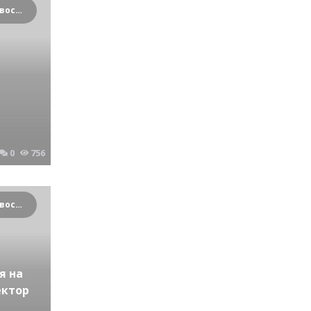
Криминальные новости Новосибирска и Сибирского региона
0
756
Криминальные новости Новосибирска и Сибирского региона
я на
ектор