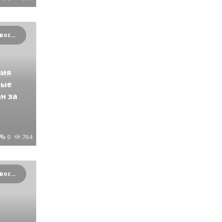
Криминальные новости Новосибирска и Сибирского региона
ния
ные
н за
0
764
Криминальные новости Новосибирска и Сибирского региона