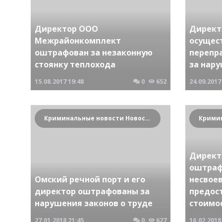
Директор ООО
Директ
Межрайонкомплект
осущес
оштрафован за незаконную
перепр
стоянку теплохода
за нар
15.08.2017
19:48
0
652
24.09.2017
Криминальные новости Новосибирска и Сибирского региона
Директ
оштраф
Омский речной порт и его
несвое
директор оштрафованы за
предост
нарушения законов о труде
стоимо
27.01.2018
21:45
0
627
16.02.2018