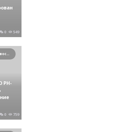
фован
0
549
Криминальные новости Новосибирска и Сибирского региона
 РН-
ь
ение
0
759