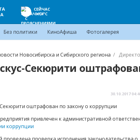
ТА
СЕЙЧАС
+14°C
ЦА
Без политики
КиноАфиша
Фотогалерея
овости Новосибирска и Сибирского региона
Директо
скус-Секюрити оштрафова
30.10.2017
04:4
предприятия привлечен к административной ответстве
ии коррупции
й проведена проверка исполнения законодательства о