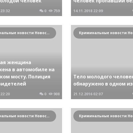
молодой человек
человек пропавший бе
23:32
0
759
14.11.2018
22:09
Криминальные новости Новосибирска и Сибирского региона
ая женщина
жена в автомобиле на
ском мосту. Полиция
Тело молодого челове
видетелей
обнаружено в одном и
22:20
0
908
21.12.2016
02:07
Криминальные новости Новосибирска и Сибирского региона