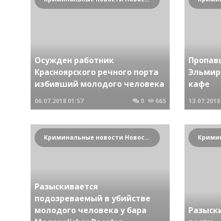
Осужден работник
Пропав
Красноярского речного порта
Эльмир
избивший молодого человека
кафе
06.07.2018
01:57
0
665
13.07.2018
Криминальные новости Новосибирска и Сибирского региона
Разыскивается
подозреваемый в убийстве
молодого человека у бара
Разыск