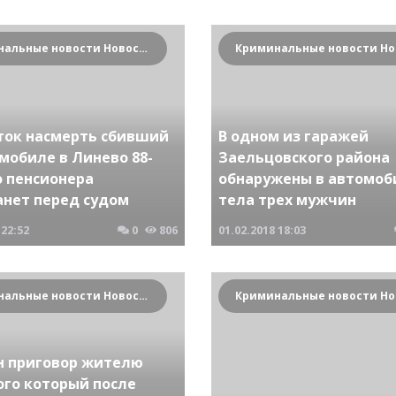
Криминальные новости Новосибирска и Сибирского региона
ток насмерть сбивший
В одном из гаражей
мобиле в Линево 88-
Заельцовского района
о пенсионера
обнаружены в автомоб
анет перед судом
тела трех мужчин
22:52
0
806
01.02.2018
18:03
Криминальные новости Новосибирска и Сибирского региона
н приговор жителю
ого который после