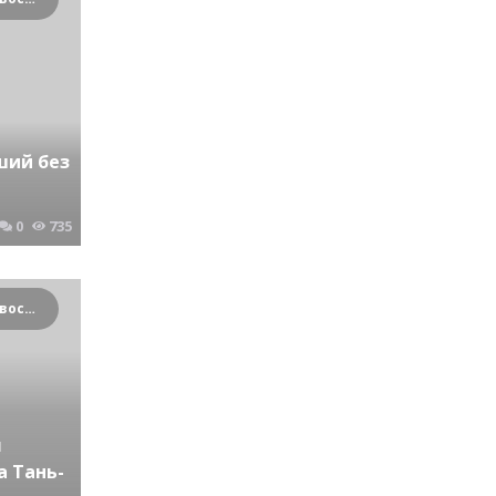
ший без
0
735
Криминальные новости Новосибирска и Сибирского региона
я
а Тань-