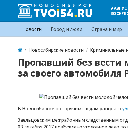
9 АВГУС
ВОСКРЕ
Новости
Город и люди
Страна и мир
Новосибирские новости
Криминальные н
Пропавший без вести 
за своего автомобиля 
В Новосибирске по горячим следам раскрыто
уб
Заельцовским межрайонным следственным отде
03 декабря 2017 возбуждено уголовное дело по 