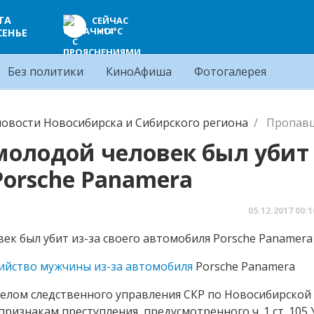
ТА
СЕЙЧАС
+14°C
СЕНЬЕ
Без политики
КиноАфиша
Фотогалерея
овости Новосибирска и Сибирского региона
Пропавш
молодой человек был убит 
Porsche Panamera
05.12.2017
00:1
ийство мужчины из-за автомобиля
Porsche Panamera
лом следственного управления СКР по Новосибирской 
признакам преступления, предусмотренного ч. 1 ст. 105 