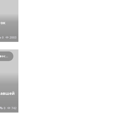
ток
0
2003
Криминальные новости Новосибирска и Сибирского региона
павшей
0
742