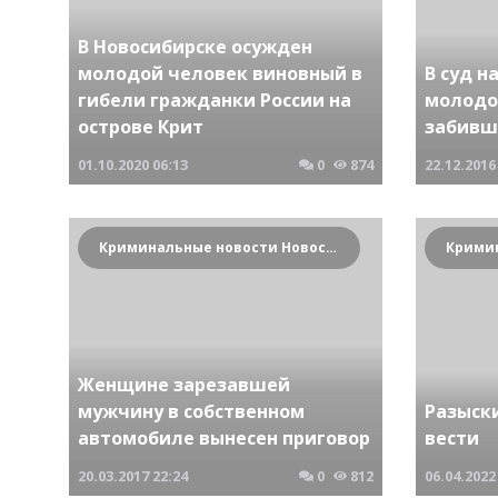
В Новосибирске осужден
молодой человек виновный в
В суд н
гибели гражданки России на
молодо
острове Крит
забивш
01.10.2020
06:13
0
874
22.12.2016
Криминальные новости Новосибирска и Сибирского региона
Женщине зарезавшей
мужчину в собственном
Разыск
автомобиле вынесен приговор
вести
20.03.2017
22:24
0
812
06.04.2022