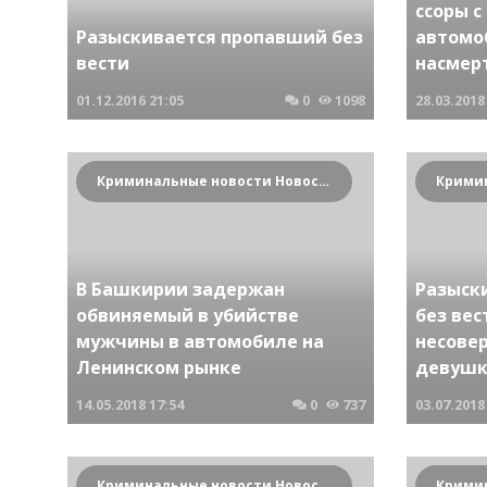
ссоры с
Разыскивается пропавший без
автомо
вести
насмер
01.12.2016
21:05
0
1098
28.03.2018
Криминальные новости Новосибирска и Сибирского региона
В Башкирии задержан
Разыск
обвиняемый в убийстве
без вес
мужчины в автомобиле на
несове
Ленинском рынке
девушк
14.05.2018
17:54
0
737
03.07.2018
Криминальные новости Новосибирска и Сибирского региона