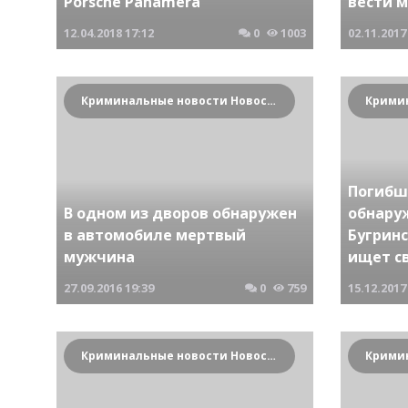
Porsche Panamera
вести 
12.04.2018
17:12
0
1003
02.11.2017
Криминальные новости Новосибирска и Сибирского региона
Погибш
В одном из дворов обнаружен
обнару
в автомобиле мертвый
Бугрин
мужчина
ищет с
27.09.2016
19:39
0
759
15.12.2017
Криминальные новости Новосибирска и Сибирского региона