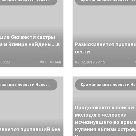
шие без вести сестры
а и Эсмира найдены….в
Разыскивается пропав
вести
00:22
0
668
02.02.2017
22:15
Криминальные новости Новосибирска и Сибирского региона
Продолжаются поиски
молодого человека
исчезнувшего во врем
ивается пропавший без
купания вблизи остров