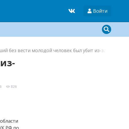
Войти
ий без вести молодой человек был убит из-за своего а
из-
6
826
области
УК РФ по