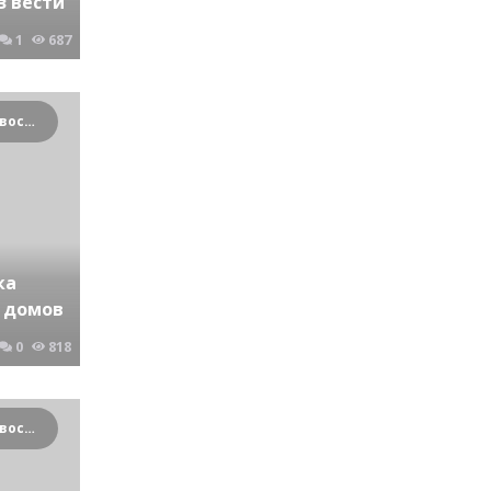
з вести
1
687
Криминальные новости Новосибирска и Сибирского региона
ка
з домов
0
818
Криминальные новости Новосибирска и Сибирского региона