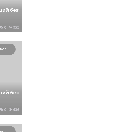
ший без
0
955
Криминальные новости Новосибирска и Сибирского региона
ший без
0
636
Криминальные новости Новосибирска и Сибирского региона