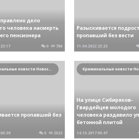
аправлено дело
го человека насмерть
Разыскивается подрос
его пенсионера
пропавший без вести
23:17
0
786
11.04.2022
23:23
Криминальные новости Новосибирска и Сибирского региона
На улице Сибиряков-
Гвардейцев молодого
ивается пропавший без
человека раздавило у
бетонной плитой
00:39
0
2022
14.10.2017
00:47