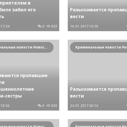
 приятелем в
биле забил его
Разыскивается пропав
ть
вести
17:34
0
833
16.01.2017
19:38
Криминальные новости Новосибирска и Сибирского региона
иваются пропавшие
ти
ршеннолетние
Разыскивается пропав
и-сестры
вести
18:56
0
820
24.01.2017
00:16
Криминальные новости Новосибирска и Сибирского региона