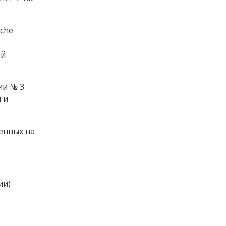
sche
ой
ии № 3
 и
енных на
ии)