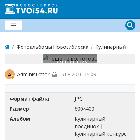
Фотоальбомы Новосибирска
Кулинарный поеди
... еще не
все
A
Administrator
15.08.2016
15:09
готово
Формат файла
JPG
Размер
600×400
Альбом
Кулинарный
поединок |
Кулинарный конкурс