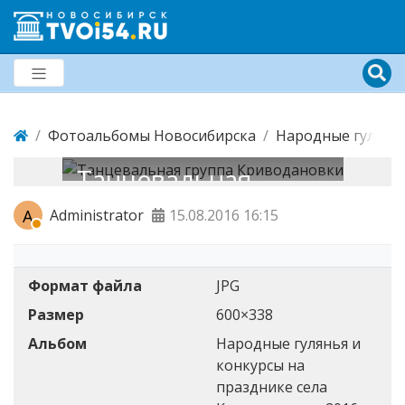
Фотоальбомы Новосибирска
Народные гулянья
Танцевальная
группа
A
Administrator
15.08.2016
16:15
Криводановки
Формат файла
JPG
Размер
600×338
Альбом
Народные гулянья и
конкурсы на
празднике села