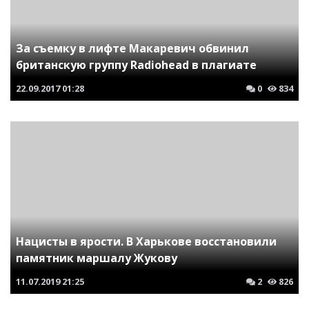
За съемку в лифте Макаревич обвинил
британскую группу Radiohead в плагиате
22.09.2017
01:28
0
834
Нацисты в ярости. В Харькове восстановили
памятник маршалу Жукову
11.07.2019
21:25
2
826