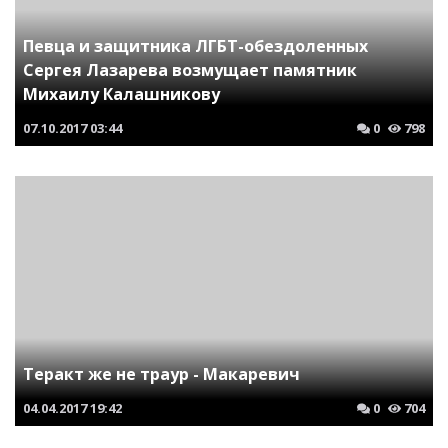
Певца и защитника ЛГБТ-обездоленных
Сергея Лазарева возмущает памятник
Михаилу Калашникову
07.10.2017
03:44
0
798
Теракт же не траур - Макаревич
04.04.2017
19:42
0
704