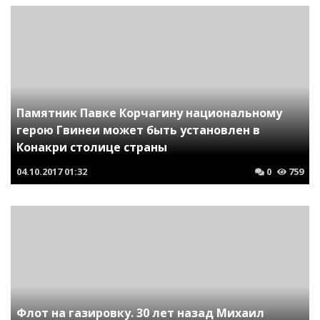
Памятник Павке Корчагину национальному
герою Гвинеи может быть установлен в
Конакри столице страны
04.10.2017
01:32
0
759
Флот на газировку. 30 лет назад Михаил