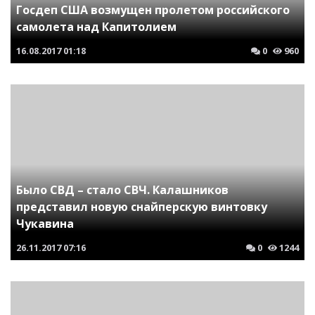
Госдеп США возмущен пролетом российского
самолета над Капитолием
16.08.2017
01:18
0
960
Было СВД – стало СВЧ. Калашников
представил новую снайперскую винтовку
Чукавина
26.11.2017
07:16
0
1244