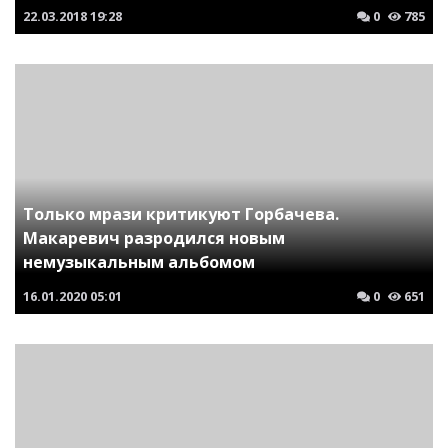
22.03.2018
19:28
0
785
Только мрази критикуют Горбачева.
Макаревич разродился новым
немузыкальным альбомом
16.01.2020
05:01
0
651