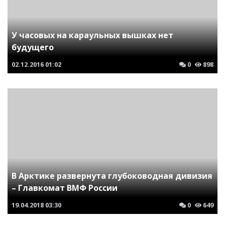
У часовых на караульных вышках нет
будущего
02.12.2016
01:02
0
898
В Арктике развернута глубоководная дивизия
– Главкомат ВМФ России
19.04.2018
03:30
0
649