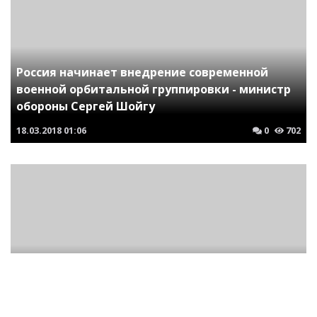
Россия начинает внедрение современной
военной орбитальной группировки - министр
обороны Сергей Шойгу
18.03.2018
01:06
0
702
Пакистан намерен массово закупать у России
танки Т-90 - министр обороны страны Хуррам
Дастгир Хан