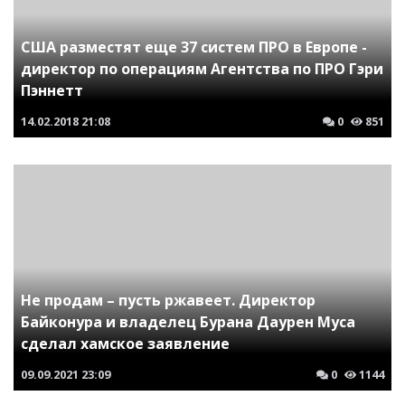
США разместят еще 37 систем ПРО в Европе -
директор по операциям Агентства по ПРО Гэри
Пэннетт
14.02.2018
21:08
0
851
Не продам – пусть ржавеет. Директор
Байконура и владелец Бурана Даурен Муса
сделал хамское заявление
09.09.2021
23:09
0
1144