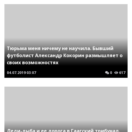
Тюрьма меня ничему не научила. Бывший
футболист Александр Кокорин размышляет о
своих возможностях
04.07.2019
03:07
0
617
Леди-дыба и ее дорога в Гаагский трибунал.