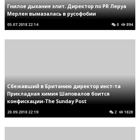
Гнилое дыхание элит. Директор по PR Леруа
Мерлен вымазалась в русофобии
05.07.2018
22:14
0
894
Сбежавший в Британию директор инст-та
Прикладная химия Шаповалов боится
конфискации-The Sunday Post
20.09.2018
22:19
2
1828