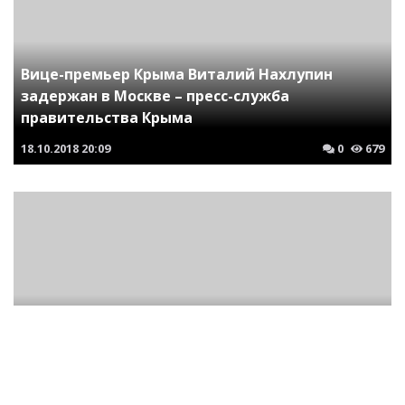
Вице-премьер Крыма Виталий Нахлупин
задержан в Москве – пресс-служба
правительства Крыма
18.10.2018
20:09
0
679
Кровавый туман Альбиона. Краткая история
британских политических убийств и
покушений в России
21.09.2018
20:40
0
1189