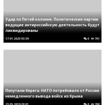
Удар по Пятой колонне. Политические партии
ведущие антироссийскую деятельность будут
ликвидированы
17.01.2020
03:39
0
761
Попутали берега. НАТО потребовало от России
немедленного вывода войск из Крыма
23.05.2019
20:01
0
708