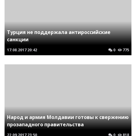
Турция не поддержала антироссийские
санкции
17.08.2017
20:42
0
775
Народ и армия Молдавии готовы к свержению
прозападного правительства
22.09.2017
23:50
0
818