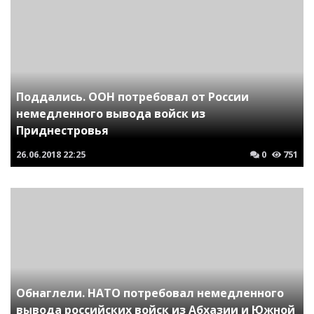
Поддались. ООН потребовал от России
немедленного вывода войск из
Приднестровья
26.06.2018
22:25
0
751
Обнаглели. НАТО потребовал немедленного
вывода российских войск из Абхазии и Южной