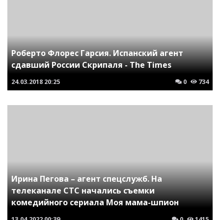
Роберто Флорес Гарсия. Испанский агент
сдавший России Скрипаля - The Times
24.03.2018
20:25
0
734
Ирина Пегова – агент спецслужб. На
телеканале СТС начались съемки
комедийного сериала Моя мама-шпион
13.04.2022
00:39
0
1415