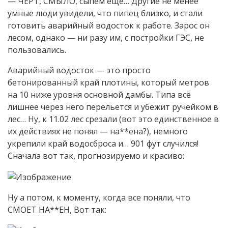
— ЧЕРТ, СМЫЛО, сыпем еще… Другие не менее
умные люди увидели, что пипец близко, и стали
готовить аварийный водосток к работе. Зарос он
лесом, однако — ни разу им, с постройки ГЭС, не
пользовались.
Аварийный водосток — это просто
бетонированный край плотины, который метров
на 10 ниже уровня основной дамбы. Типа всё
лишнее через него перельется и убежит ручейком в
лес… Ну, к 11.02 лес срезали (вот это единственное в
их действиях не понял — на**ена?), немного
укрепили край водосброса и… 901 фут случился!
Сначала вот так, прогнозируемо и красиво:
Ну а потом, к моменту, когда все поняли, что
СМОЕТ НА**ЕН, Вот так: