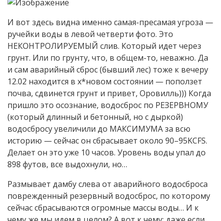
И вот здесь видна именно самая-пресамая угроза —
ручейки воды в левой четверти фото. Это
НЕКОНТРОЛИРУЕМЫЙ слив. Который идет через
грунт. Или по грунту, что, в общем-то, неважно. Да
и сам аварийный сброс (бывший лес) тоже к вечеру
12.02 находится в х*новом состоянии — поползет
почва, сдвинется грунт и привет, Оровилль))) Когда
пришло это осознание, водосброс по РЕЗЕРВНОМУ
(который длинный и бетонный, но с дыркой)
водосбросу увеличили до МАКСИМУМА за всю
историю — сейчас он сбрасывает около 90–95KCFS.
Делает он это уже 10 часов. Уровень воды упал до
898 футов, все выдохнули, но…
Размывает дамбу слева от аварийного водосброса
поврежденный резервный водосброс, по которому
сейчас сбрасываются огромные массы воды… И к
чему же мы идем в целом? А вот к чему: даже если