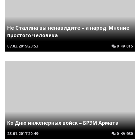
Не Сталина вы ненавидите – а народ. Мнение
простого человека
07.03.2019
23:53
0
615
Ко Дню инженерных войск – БРЭМ Армата
23.01.2017
20:49
0
930