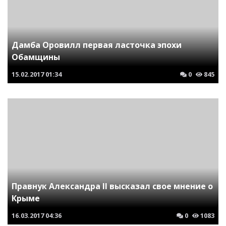
Дамба Оровилл первая ласточка эпохи
Обамщины
15.02.2017
01:34
0
845
Правнук Александра II высказал свое мнение о
Крыме
16.03.2017
04:36
0
1083