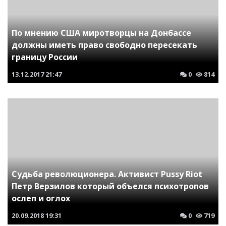
По мнению США миротворцы на Донбассе
должны иметь право свободно пересекать
границу России
13.12.2017
21:47
0
814
Судьба революционера. Активист Pussy Riot
Петр Верзилов который объелся психотропов
ослеп и оглох
20.09.2018
19:31
0
719