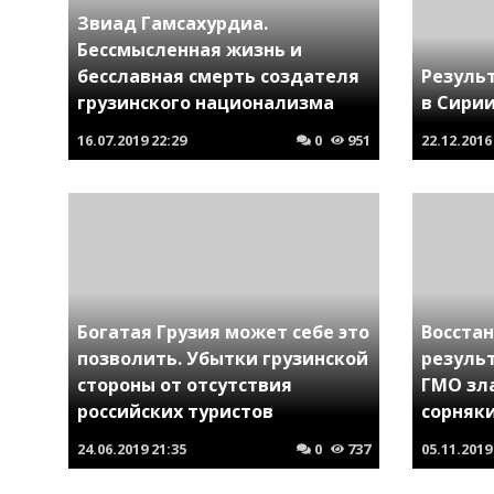
Звиад Гамсахурдиа.
Бессмысленная жизнь и
бесславная смерть создателя
Резуль
грузинского национализма
в Сири
16.07.2019
22:29
0
951
22.12.2016
Богатая Грузия может себе это
Восстан
позволить. Убытки грузинской
резуль
стороны от отсутствия
ГМО зл
российских туристов
сорняк
24.06.2019
21:35
0
737
05.11.2019