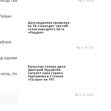
оводства
0
50
 Леван
Долгожданная премьера:
на ТВ-3 выходит третий
сезон народного хита
«Кордон»
жебное
0
335
ад одним
Рыльских теперь двое:
Дмитрий Журавлёв
 ночь, по
сыграет сына Гарика
Харламова в 3 сезоне
«Гусара» на ТНТ
0
6833