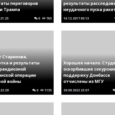
таты переговоров
результаты расследов
 и Трампа
неудачного пуска раке
21:25
0
763
16.12.2017
00:13
т Старинова.
отка и результаты
Хорошее начало. Студ
грандиозной
оскорбившие сокурсник
анской операции
поддержку Донбасса
вой войны
отчислены из МГУ
22:29
0
1135
29.09.2022
23:07