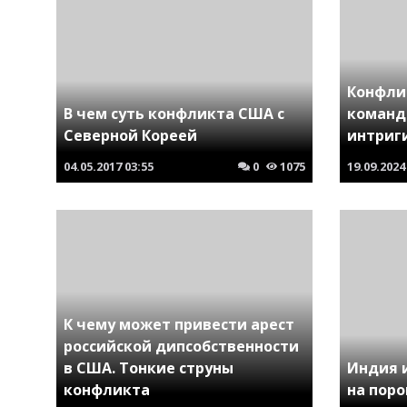
Конфли
В чем суть конфликта США с
команд
Северной Кореей
интриги
04.05.2017
03:55
0
1075
19.09.2024
К чему может привести арест
российской дипсобственности
в США. Тонкие струны
Индия 
конфликта
на пор