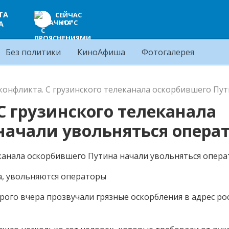
ТА
СЕЙЧАС
+14°C
А
Без политики
КиноАфиша
Фотогалерея
конфликта. С грузинского телеканала оскорбившего Пу
С грузинского телеканала
начали увольняться опера
а, увольняются операторы
орого вчера прозвучали грязные оскорбления в адрес ро