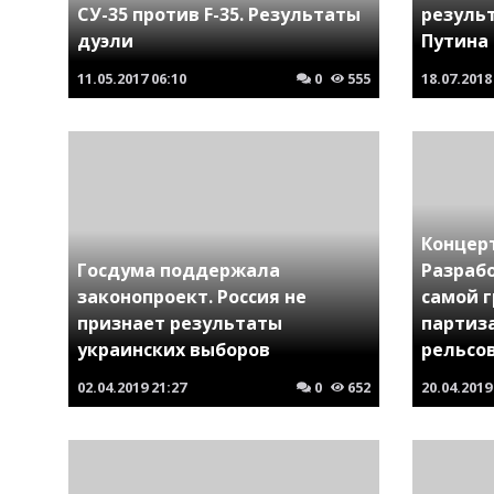
СУ-35 против F-35. Результаты
резуль
дуэли
Путина
11.05.2017
06:10
0
555
18.07.2018
Концер
Госдума поддержала
Разраб
законопроект. Россия не
самой 
признает результаты
партиз
украинских выборов
рельсо
02.04.2019
21:27
0
652
20.04.2019