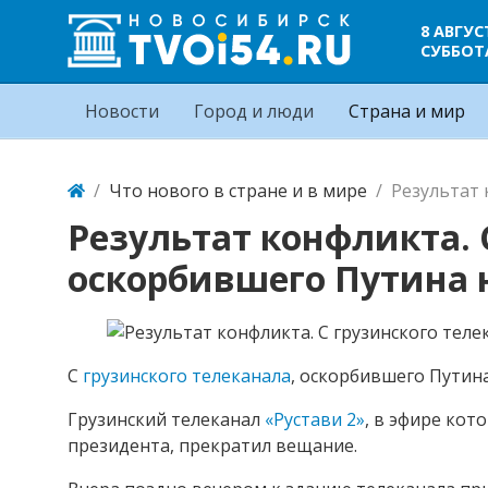
8 АВГУС
СУББОТ
Новости
Город и люди
Страна и мир
Что нового в стране и в мире
Результат 
Результат конфликта. 
оскорбившего Путина 
С
грузинского телеканала
, оскорбившего Путин
Грузинский телеканал
«Рустави 2»
, в эфире кот
президента, прекратил вещание.