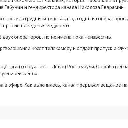
ишло несколько сот человек, которые требовали от рук
я Габунии и гендиректора канала Николоза Гварамии.
оторые сотрудники телеканала, а один из операторов
а против поведения ведущего.
двух операторов, но их имена пока неизвестны.
аргвелашвили несёт телекамеру и отдаёт пропуск и слу
ещё один сотрудник — Леван Ростомаули. Он работал н
руги моей жены».
ва в эфире. Как выяснилось, канал прерывал вещание на