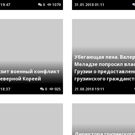
19:47
0
1079
31.01.2018
01:11
Убегающая пена. Вале
Меладзе попросил вла
озит военный конфликт
Грузии о предоставлен
Северной Кореей
грузинского гражданст
18:37
0
925
21.08.2018
19:11
Директора грузинског