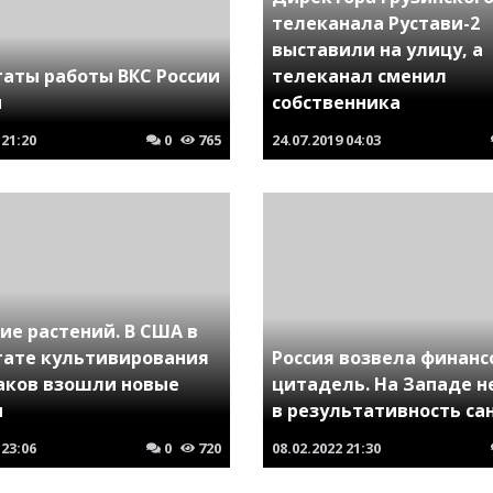
телеканала Рустави-2
выставили на улицу, а
таты работы ВКС России
телеканал сменил
и
собственника
21:20
0
765
24.07.2019
04:03
ие растений. В США в
тате культивирования
Россия возвела финан
аков взошли новые
цитадель. На Западе н
и
в результативность са
23:06
0
720
08.02.2022
21:30