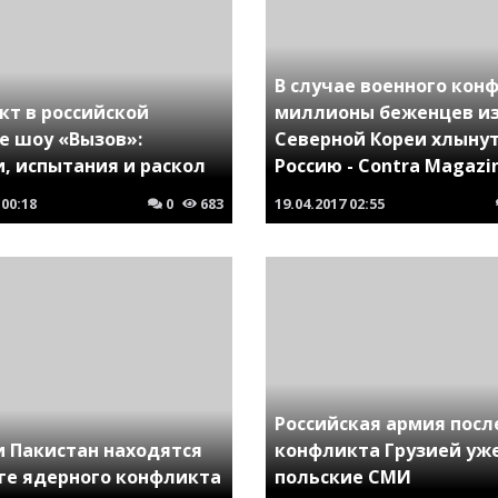
В случае военного кон
кт в российской
миллионы беженцев и
е шоу «Вызов»:
Северной Кореи хлынут
, испытания и раскол
Россию - Contra Magazi
00:18
0
683
19.04.2017
02:55
Российская армия посл
и Пакистан находятся
конфликта Грузией уже
оге ядерного конфликта
польские СМИ