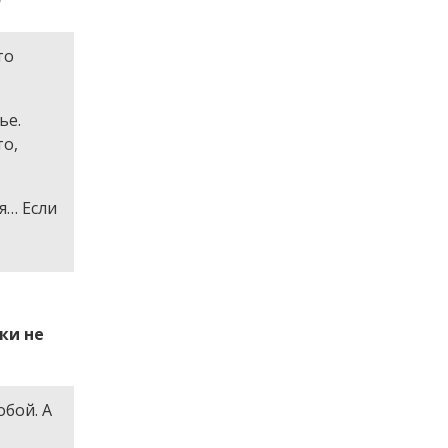
?
то
ье.
то,
я… Если
ки не
обой. А