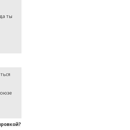
гда ты
ться
союзе
ировкой?