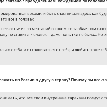
егда связано с преодолением, хождением по головам
ормированная веками, и быть счастливым здесь как буд
то все в головах.
ь несчастье из-за мечтаний о каком-то заоблачном счаст
лаву не ставится человек – даже попытки не было… Но э
лько с себя, и отталкиваться от себя, и любить тоже себ
езжать из России в другую страну? Почему вы все-та
онимать, что все твои внутренние тараканы поедут с т