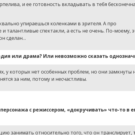
рпелива, и ее готовность вкладывать в тебя бесконечна
квально упираешься коленками в зрителя. А про
 и талантливые спектакли, а есть не очень. По-моему, 
он сделан…
едия или драма? Или невозможно сказать однознач
х, у которых нет особенных проблем, но они замкнуты 
нятся за ним, потому и несчастливы.
персонажа с режиссером, «докручивать» что-то в е
цию занимать относительно того, что он транслирует, 