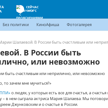
ТА
СЕЙЧАС
+14°C
А
Без политики
КиноАфиша
Фотогалерея
арии Шалаевой. В России быть счастливым или неприл
вой. В России быть
илично, или невозможно
о, то зачем мне мучиться?»
ЭППИ»
о людях, у которых есть все для счастья, а счастья
у – в нем сыграла актриса Мария Шалаева. Мы поговори
дреем Джунковским и о счастье в России.