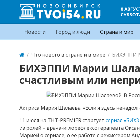
8 АВГУС
СУББОТ
Новости
Город и люди
Страна и мир
Что нового в стране и в мире
БИХЭППИ М
БИХЭППИ Марии Шалае
счастливым или непр
Актриса Мария Шалаева: «Если я здесь ненадолг
11 июля на ТНТ-PREMIER стартует
сериал «БИХ
из ролей – врача-иглорефлексотерапевта Оксан
Марией о сериале, о ее работе с режиссером Ан