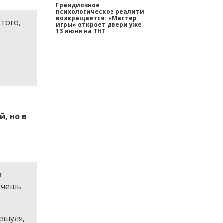
Грандиозное
психологическое реалити
возвращается: «Мастер
того,
игры» откроет двери уже
13 июня на ТНТ
, но в
в
хочешь
ешуля,