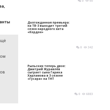
0
60
ва,
ианты
Долгожданная премьера:
на ТВ-3 выходит третий
сезон народного хита
«Кордон»
ещё
0
342
шом
Рыльских теперь двое:
Дмитрий Журавлёв
ков
сыграет сына Гарика
Харламова в 3 сезоне
«Гусара» на ТНТ
0
6883