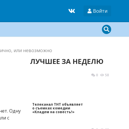
Войти
ично, или невозможно
ЛУЧШЕЕ ЗА НЕДЕЛЮ
0
58
Телеканал ТНТ объявляет
о съемках комедии
 нет. Одну
«Кладем на совесть!»
ли с