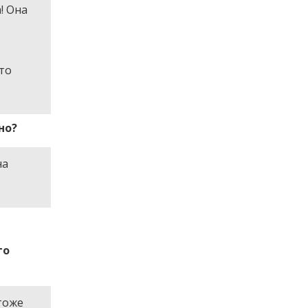
! Она
это
но?
на
го
тоже