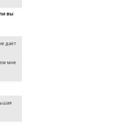
 ли вы
не даёт
чем мне
льшая