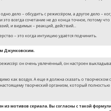
одно дело – обсудить с режиссёром, а другое дело – ко
и это всегда сочетание не до конца точное, потому что
азий, и видимых – реакций, действий…
ерство – это когда интуицию удаётся подчинить.
ем Джунковским.
ежиссёр: он очень увлечённый, он настроен выкладыва
одимо как воздух. А еще я должна сказать о творческом 
о-настоящему творческий организм, который полностью
ин из мотивов сериала. Вы согласны с такой формул