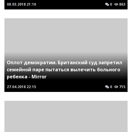
08.03.2018
21:10
0
863
Оплот демократии. Британский суд запретил
семейной паре пытаться вылечить больного
ребенка - Mirror
27.04.2018
22:15
0
715