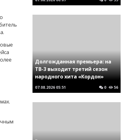
го
ебитель
а.
совые
ейса
более
Долгожданная премьера: на
ТВ-3 выходит третий сезон
народного хита «Кордон»
07.08.2026
05:51
0
56
мах.
ичным