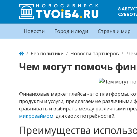
8 АВГУС
СУББОТ
Новости
Город и люди
Страна и мир
Без политики
Новости партнеров
Чем
Чем могут помочь фи
Финансовые маркетплейсы - это платформы, к
продукты и услуги, предлагаемые различными
сравнивать и выбирать между различными пре
микрозаймом
для своих потребностей.
Преимущества использ