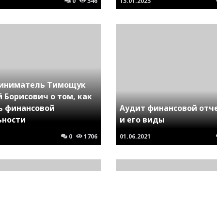
0
346
13.01.2023
иниматель Тимощук
 Борисович о том, как
ь финансовой
Аудит финансовой отч
ьности
и его виды
0
1706
01.06.2021