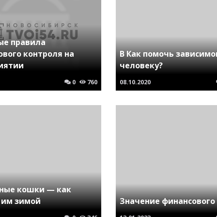
ые правила
ового контроля на
В Как помочь зависимо
иятии
человеку?
0
760
08.10.2020
ные кошки — как
 им зимой
Значение финансового