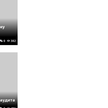
му
0
382
 аудита