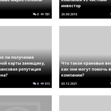
инвестор
0
781
20.09.2018
но ли получение
ной карты заемщику,
Что такое крановые ве
нансовая репутация
как они могут помочь 
вна?
компании?
0
515
03.12.2021