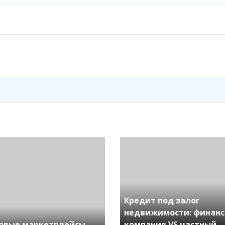
Кредит под залог
недвижимости: финанс
овые маркетплейсы
компания VS частный