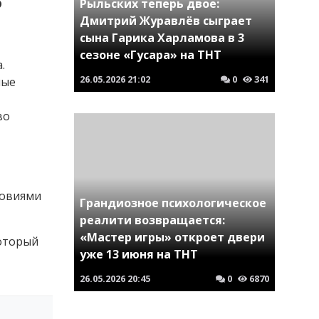
?
Рыльских теперь двое:
Дмитрий Журавлёв сыграет
сына Гарика Харламова в 3
сезоне «Гусара» на ТНТ
.
26.05.2026
21:02
0
341
ные
во
ловиями
Грандиозное психологическое
реалити возвращается:
«Мастер игры» откроет двери
который
уже 13 июня на ТНТ
26.05.2026
20:45
0
6870