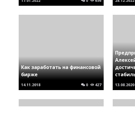
17.01.2022
0
656
28.12.2022
Предпр
Алексей
Как заработать на финансовой
достич
бирже
стабил
14.11.2018
0
427
13.08.2020