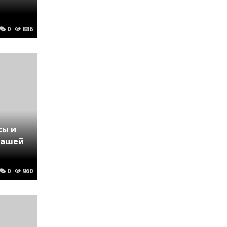
0
886
сы и
вашей
0
960