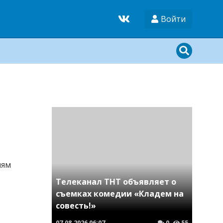
Войти
лям
Телеканал ТНТ объявляет о
съемках комедии «Кладем на
совесть!»
07.08.2026
06:07
0
55