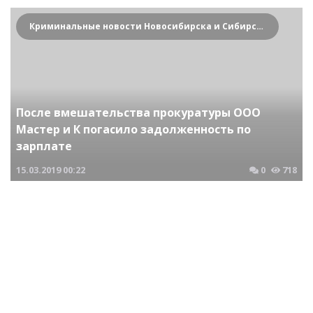
Криминальные новости Новосибирска и Сибирского региона
После вмешательства прокуратуры ООО
Мастер и К погасило задолженность по
зарплате
15.03.2019
00:22
0
718
Криминальные новости Новосибирска и Сибирского региона
Задолженность по зарплате на ОАО Имени