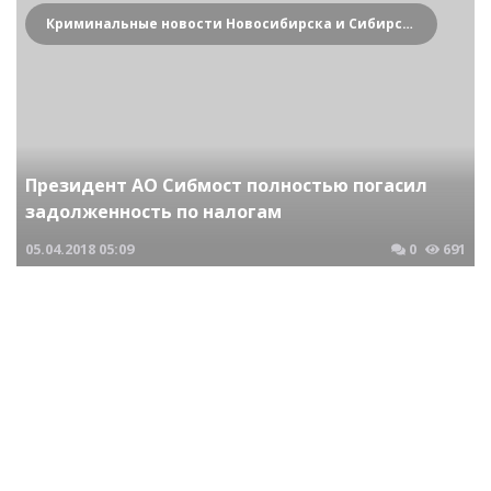
Криминальные новости Новосибирска и Сибирского региона
Президент АО Сибмост полностью погасил
задолженность по налогам
05.04.2018
05:09
0
691
Криминальные новости Новосибирска и Сибирского региона
ОАО Краснооктябрьское в Колывани