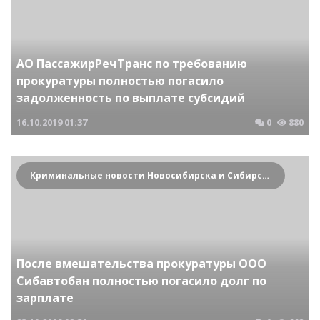
АО ПассажирРечТранс по требованию
прокуратуры полностью погасило
задолженность по выплате субсидий
16.10.2019
01:37
0
880
Криминальные новости Новосибирска и Сибирского региона
После вмешательства прокуратуры ООО
Сибавтобан полностью погасило долг по
зарплате