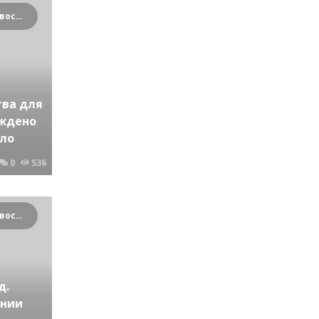
Криминальные новости Новосибирска и Сибирского региона
я
ва для
уждено
ело
0
536
Криминальные новости Новосибирска и Сибирского региона
д.
ении