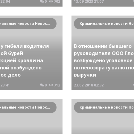
22:04
0
702
13.09.2023
21:07
Криминальные новости Новосибирска и Сибирского региона
ту гибели водителя
В отношении бывшего
ной бурей
руководителя ООО Гло
укцией кровли на
возбуждено уголовное
ной возбуждено
по невозврату валютн
ное дело
выручки
23:41
0
712
23.02.2018
02:32
Криминальные новости Новосибирска и Сибирского региона