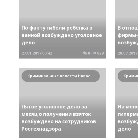
По факту гибели ребенка в
В отно
ванной возбуждено уголовное
фирмы-
дело
возбуж
27.01.2017
00:42
0
829
20.07.2017
Криминальные новости Новосибирска и Сибирского региона
Пятое уголовное дело за
На мен
месяц о получении взяток
гиперм
возбуждено на сотрудников
возбуж
Ростехнадзора
дело