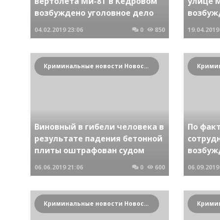
вертолета Ми-8Т в Кедровом
улице 
возбуждено уголовное дело
возбуж
04.02.2019
23:06
0
850
19.04.2019
Криминальные новости Новосибирска и Сибирского региона
Виновный в гибели человека в
По фак
результате падения бетонной
сотруд
плиты оштрафован судом
возбуж
06.06.2019
21:06
0
600
06.09.2019
Криминальные новости Новосибирска и Сибирского региона