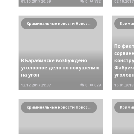
01.10.2017
20:59
0
782
02.10.2017
Криминальные новости Новосибирска и Сибирского региона
По фак
сорван
В Барабинске возбуждено
констр
уголовное дело по покушению
Фабрич
на угон
уголов
12.12.2017
21:37
0
629
16.01.2018
Криминальные новости Новосибирска и Сибирского региона