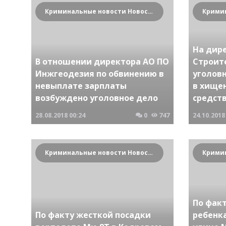
Криминальные новости Новосибирска и Сибирского региона
На дир
В отношении директора АО ПО
Строит
Инжгеодезия по обвинению в
уголов
невыплате зарплаты
в хище
возбуждено уголовное дело
средст
28.08.2018
00:24
0
747
24.10.2018
Криминальные новости Новосибирска и Сибирского региона
По фак
По факту жесткой посадки
ребенк