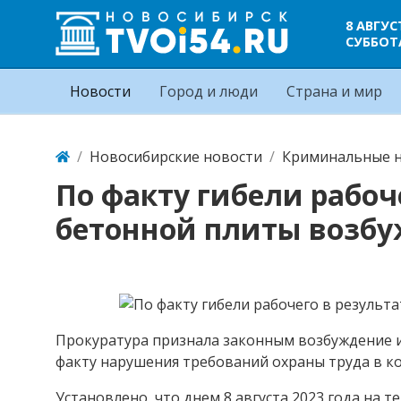
8 АВГУС
СУББОТ
Новости
Город и люди
Страна и мир
Новосибирские новости
Криминальные н
По факту гибели рабоч
бетонной плиты возбу
Прокуратура признала законным возбуждение и
факту нарушения требований охраны труда в к
Установлено, что днем 8 августа 2023 года на