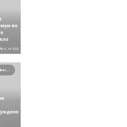
а
емую во
же
дело
0
838
Криминальные новости Новосибирска и Сибирского региона
ия
буждено