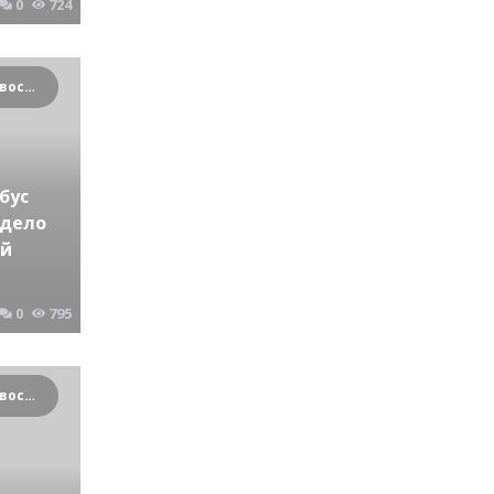
0
724
Криминальные новости Новосибирска и Сибирского региона
бус
 дело
ой
0
795
Криминальные новости Новосибирска и Сибирского региона