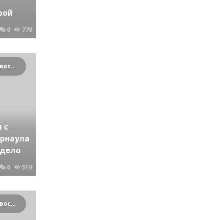
рой
0
779
Криминальные новости Новосибирска и Сибирского региона
 с
арнаула
 дело
0
519
Криминальные новости Новосибирска и Сибирского региона