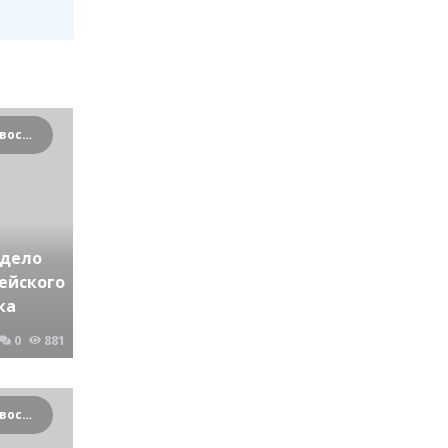
Криминальные новости Новосибирска и Сибирского региона
 дело
ейского
ка
0
881
Криминальные новости Новосибирска и Сибирского региона