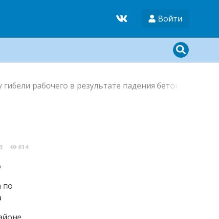
Войти
у гибели рабочего в результате падения бетонной плит
3
614
 по
а
районе