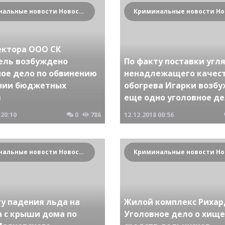
Криминальные новости Новосибирска и Сибирского региона
ектора ООО СК
ель возбуждено
По факту поставки угл
ное дело по обвинению
ненадлежащего качест
нии бюджетных
обогрева Игарки возб
в
еще одно уголовное д
20:10
0
786
12.12.2018
00:56
Криминальные новости Новосибирска и Сибирского региона
ту падения льда на
Жилой комплекс Рихар
а с крыши дома по
Уголовное дело о хищ