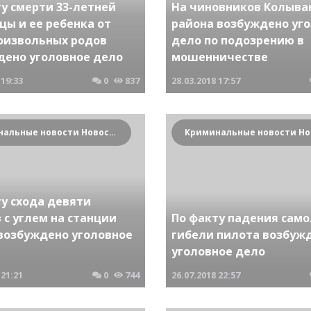
у смерти 33-летней
На чиновников Колыва
цы и ее ребенка от
района возбуждено уг
оизвольных родов
дело по подозрению в
дено уголовное дело
мошенничестве
19:33
0
837
28.03.2018
17:57
Криминальные новости Новосибирска и Сибирского региона
ту схода девяти
 с углем на станции
По факту падения само
 возбуждено уголовное
гибели пилота возбуж
уголовное дело
21:21
0
744
26.07.2018
22:57