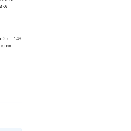
вке
2 ст. 143
по их