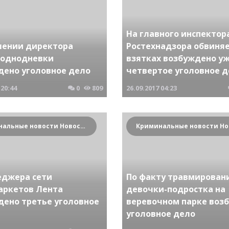
На главного инспектор
шении директора
Ростехнадзора обвиня
однодневки
взятках возбуждено у
дено уголовное дело
четвертое уголовное 
20:44
0
809
26.09.2017
04:23
Криминальные новости Новосибирска и Сибирского региона
еджера сети
По факту травмирован
аркетов Лента
девочки-подростка на
дено третье уголовное
веревочном парке воз
уголовное дело