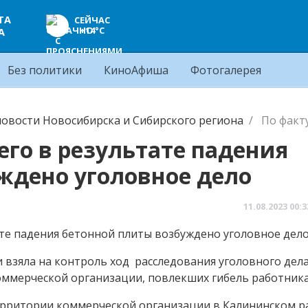
ТА
СЕЙЧАС
+14°C
А
Без политики
КиноАфиша
Фотогалерея
овости Новосибирска и Сибирского региона
По факт
его в результате падения
ждено уголовное дело
11.08.2023
00:3
 взяла на контроль ход расследования уголовного дела
оммерческой организации, повлекших гибель работник
 территории коммерческой организации в Калининском 