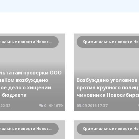
Криминальные новости Новосибирска и Сибирского региона
ультатам проверки ООО
маКом возбуждено
Возбуждено уголовное
ное дело о хищении
против крупного полиц
в бюджета
чиновника Новосибирс
22:32
0
1679
05.09.2016
17:37
Криминальные новости Новосибирска и Сибирского региона