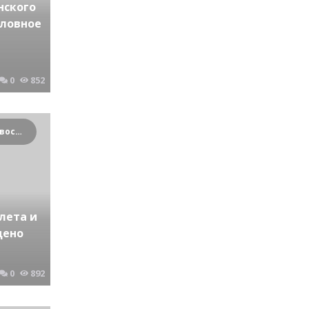
нского
оловное
0
852
Криминальные новости Новосибирска и Сибирского региона
лета и
дено
0
892