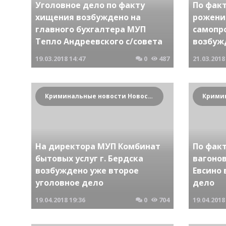
Уголовное дело по факту
По факт
хищения возбуждено на
рожени
главного бухгалтера МУП
самопр
Тепло Андреевского с/совета
возбуж
19.03.2018
14:47
0
487
21.03.2018
Криминальные новости Новосибирска и Сибирского региона
На директора МУП Комбинат
По фак
бытовых услуг г. Бердска
вагонов
возбуждено уже второе
Евсино
уголовное дело
дело
19.04.2018
19:36
0
704
19.04.2018