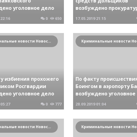
Маяковского
средств дольщиков
дено уголовное дело
возбуждено прокурату
22:16
0
650
17.05.2019
21:15
Криминальные новости Новосибирска и Сибирского региона
ту избиения прохожего
По факту происшествия
ником Росгвардии
Боингом в аэропорту Б
дено уголовное дело
возбуждено уголовное
05:27
0
777
28.09.2019
01:04
Криминальные новости Новосибирска и Сибирского региона