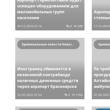
оснащен оборудованием для
маломобильных групп
Аэропо
населения
степны
04.12.2018
23:16
0
699
17.10.2019
Криминальные новости Новосибирска и Сибирского региона
Иностранец обвиняется в
По тре
незаконной контрабанде
прокура
наличных денежных средств
Алтайс
через аэропорт Красноярска
амбули
22.03.2022
23:54
0
1766
01.06.2021