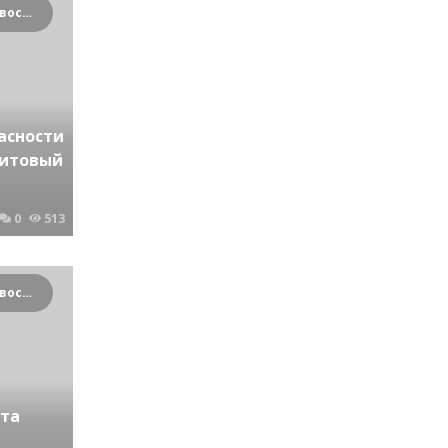
Криминальные новости Новосибирска и Сибирского региона
асности
ритовый
0
513
Криминальные новости Новосибирска и Сибирского региона
рта