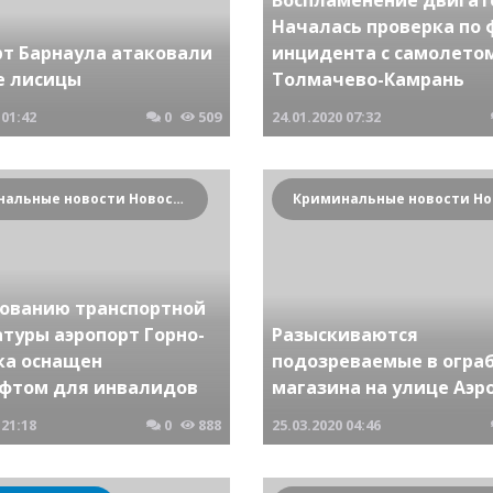
Началась проверка по 
рт Барнаула атаковали
инцидента с самолето
е лисицы
Толмачево-Камрань
01:42
0
509
24.01.2020
07:32
Криминальные новости Новосибирска и Сибирского региона
бованию транспортной
туры аэропорт Горно-
Разыскиваются
ка оснащен
подозреваемые в огра
фтом для инвалидов
магазина на улице Аэр
21:18
0
888
25.03.2020
04:46