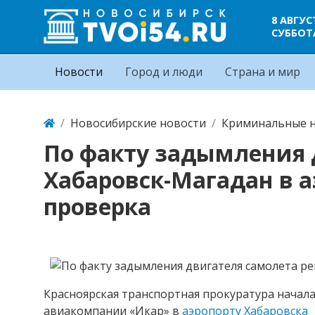
8 АВГУС
СУББОТ
Новости
Город и люди
Страна и мир
Новосибирские новости
Криминальные н
По факту задымления 
Хабаровск-Магадан в а
проверка
Красноярская транспортная прокуратура начала
авиакомпании «Икар» в
аэропорту Хабаровска