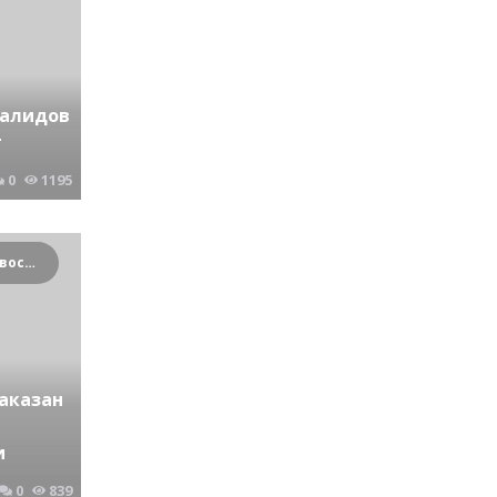
валидов
т
0
1195
Криминальные новости Новосибирска и Сибирского региона
аказан
и
0
839