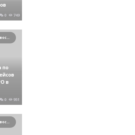
ров
0
749
Криминальные новости Новосибирска и Сибирского региона
 по
ейсов
О в
0
951
Криминальные новости Новосибирска и Сибирского региона