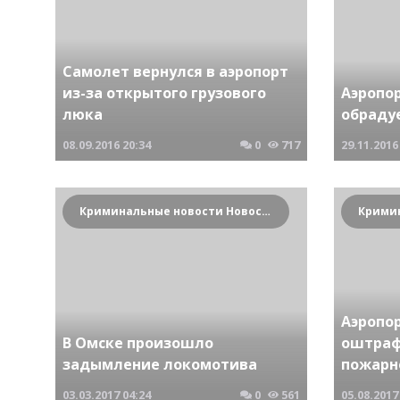
Самолет вернулся в аэропорт
из-за открытого грузового
Аэропо
люка
обраду
08.09.2016
20:34
0
717
29.11.2016
Криминальные новости Новосибирска и Сибирского региона
Аэропо
В Омске произошло
оштраф
задымление локомотива
пожарн
03.03.2017
04:24
0
561
05.08.2017