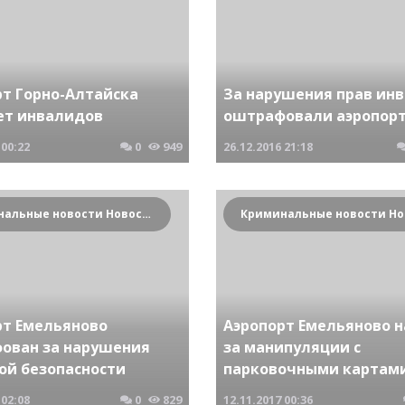
рт Горно-Алтайска
За нарушения прав ин
ет инвалидов
оштрафовали аэропор
00:22
0
949
26.12.2016
21:18
Криминальные новости Новосибирска и Сибирского региона
рт Емельяново
Аэропорт Емельяново н
ован за нарушения
за манипуляции с
ой безопасности
парковочными картам
02:08
0
829
12.11.2017
00:36