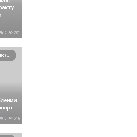
факту
м
0
731
Криминальные новости Новосибирска и Сибирского региона
блении
опорт
0
616