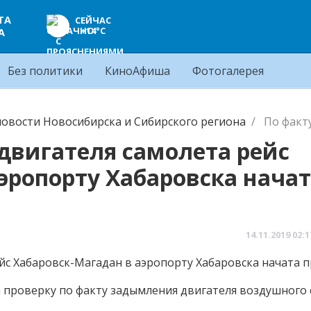
ТА
СЕЙЧАС
+14°C
А
Без политики
КиноАфиша
Фотогалерея
овости Новосибирска и Сибирского региона
По факт
двигателя самолета рейс
эропорту Хабаровска нача
14.11.2019
02:1
 проверку по факту задымления двигателя воздушного 