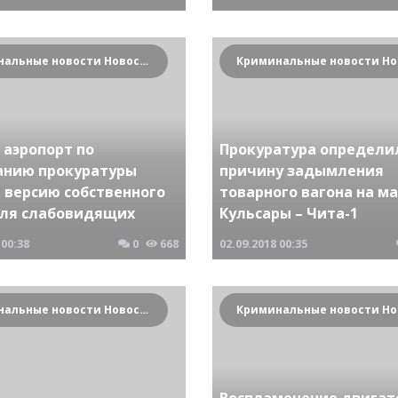
Криминальные новости Новосибирска и Сибирского региона
 аэропорт по
Прокуратура определи
анию прокуратуры
причину задымления
 версию собственного
товарного вагона на м
для слабовидящих
Кульсары – Чита-1
00:38
0
668
02.09.2018
00:35
Криминальные новости Новосибирска и Сибирского региона
Воспламенение двигат