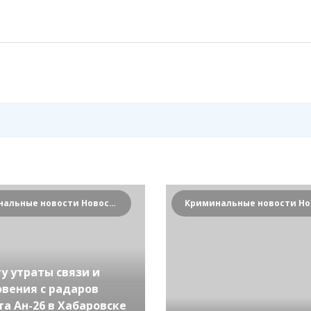
Криминальные новости Новосибирска и Сибирского региона
у утраты связи и
овения с радаров
а Ан-26 в Хабаровске