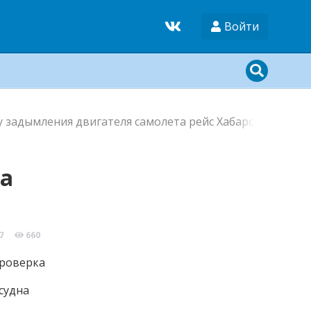
Войти
у задымления двигателя самолета рейс Хабаровск-Магад
та
7
660
судна