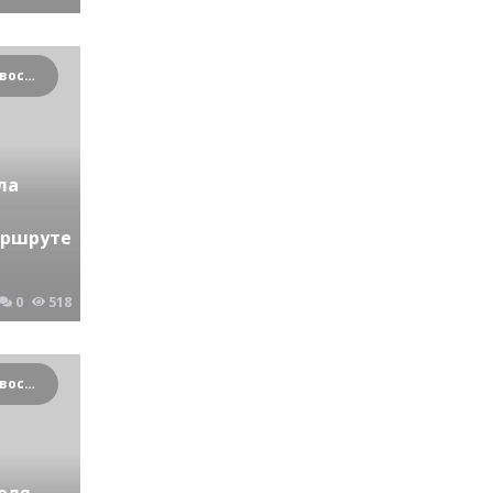
Криминальные новости Новосибирска и Сибирского региона
ла
аршруте
0
518
Криминальные новости Новосибирска и Сибирского региона
еля.