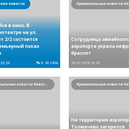
ские новости
ся в кино. В
отеатре на ул.
т 2/2 состоится
Сотрудница авиабезоп
емьерный показ
аэропорта украла неф
а
браслет
23:20
0
2436
26.07.2016
18:18
Криминальные новости Новосибирска и Сибирского региона
На территории аэропо
Толмачево загорелся