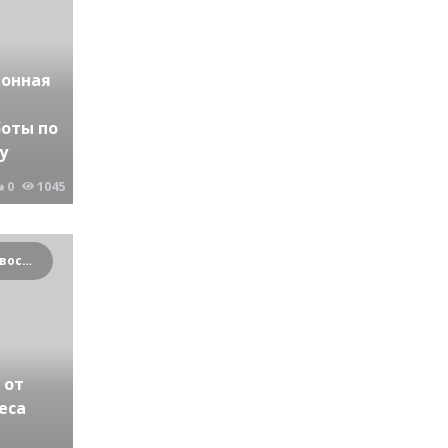
йонная
боты по
у
0
1045
Криминальные новости Новосибирска и Сибирского региона
 от
еса