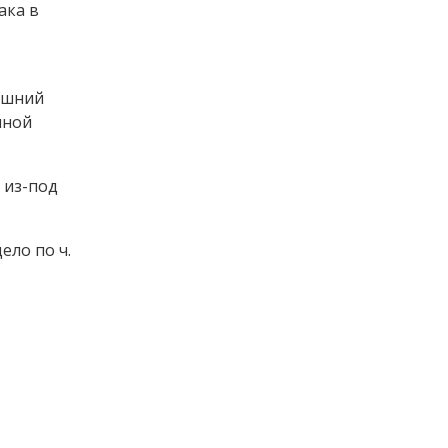
ака в
машний
чной
 из-под
ело по ч.