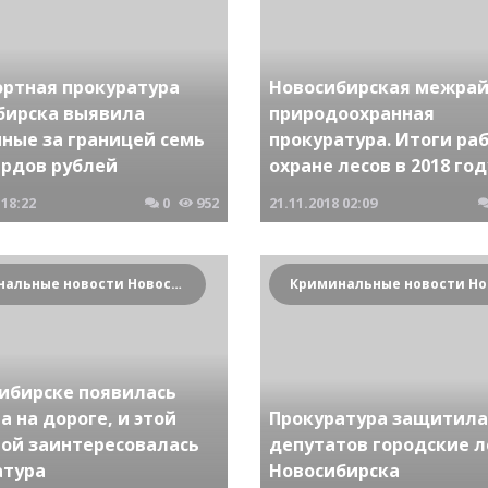
ортная прокуратура
Новосибирская межра
бирска выявила
природоохранная
нные за границей семь
прокуратура. Итоги ра
рдов рублей
охране лесов в 2018 год
18:22
0
952
21.11.2018
02:09
Криминальные новости Новосибирска и Сибирского региона
сибирске появилась
 на дороге, и этой
Прокуратура защитила
ой заинтересовалась
депутатов городские л
атура
Новосибирска