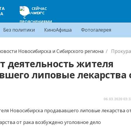
ТА
СЕЙЧАС
+14°C
ЦА
Без политики
КиноАфиша
Фотогалерея
овости Новосибирска и Сибирского региона
Прокура
ет деятельность жителя
вшего липовые лекарства 
06.03.2020
03:3
рства от рака возбуждено уголовное дело