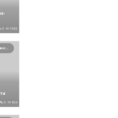
рх-
0
1003
Криминальные новости Новосибирска и Сибирского региона
ета
0
804