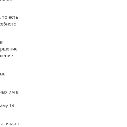
 то есть
жебного
ыл
вершение
ушение
ные
ных им в
мму 18
а, издал