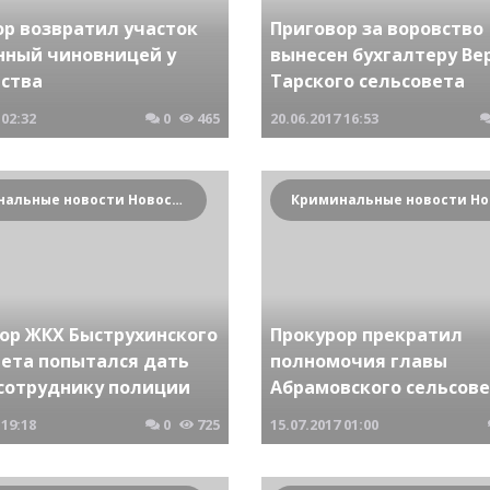
ор возвратил участок
Приговор за воровство
нный чиновницей у
вынесен бухгалтеру Ве
рства
Тарского сельсовета
02:32
0
465
20.06.2017
16:53
Криминальные новости Новосибирска и Сибирского региона
ор ЖКХ Быструхинского
Прокурор прекратил
вета попытался дать
полномочия главы
 сотруднику полиции
Абрамовского сельсов
19:18
0
725
15.07.2017
01:00