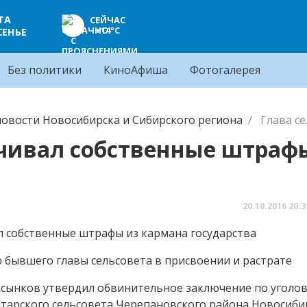
ТА
СЕЙЧАС
+14°C
СЕНЬЕ
Без политики
КиноАфиша
Фотогалерея
овости Новосибирска и Сибирского региона
Глава с
ачивал собственные штраф
20.10.2016
20:3
 бывшего главы сельсовета в присвоении и растрате
сынков утвердил обвинительное заключение по уголо
атарского сельсовета Черепановского района Новосиби