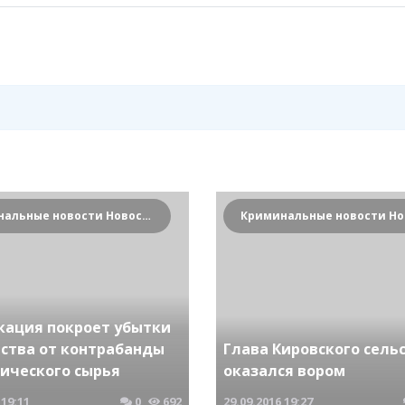
Криминальные новости Новосибирска и Сибирского региона
кация покроет убытки
рства от контрабанды
Глава Кировского сель
гического сырья
оказался вором
19:11
0
692
29.09.2016
19:27