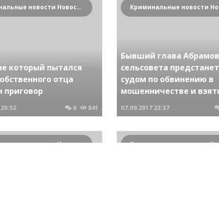
Криминальные новости Новосибирска и Сибирского региона
Бывший глава Абрамов
е который пытался
сельсовета предстанет
собственного отца
судом по обвинению в
н приговор
мошенничестве и взят
20:52
0
841
07.09.2017
23:37
Криминальные новости Новосибирска и Сибирского региона
т сельсовета
Тракторист погиб под
анет перед судом за
колесами собственного