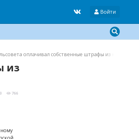
Войти
ельсовета оплачивал собственные штрафы из кармана г
ы из
9
766
вному
рской