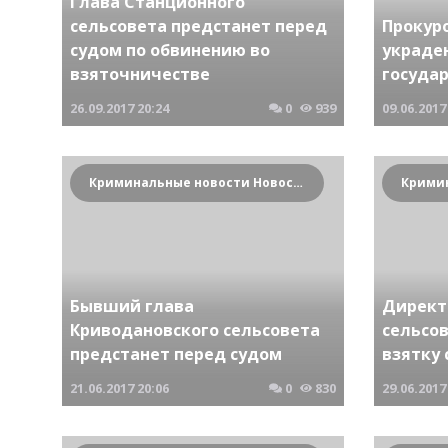
Глава Станционного
сельсовета предстанет перед
Прокур
судом по обвинению во
украде
взяточничестве
госуда
26.09.2017
20:24
0
939
09.06.2017
Криминальные новости Новосибирска и Сибирского региона
Бывший глава
Директ
Криводановского сельсовета
сельсо
предстанет перед судом
взятку
21.06.2017
20:06
0
830
29.06.2017