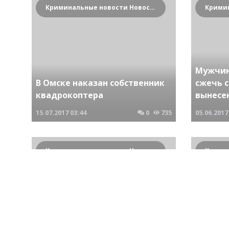
Криминальные новости Новосибирска и Сибирского региона
Мужчин
В Омске наказан собственник
сжечь 
квадрокоптера
вынесе
15.07.2017
03:44
0
735
05.06.2017
Криминальные новости Новосибирска и Сибирского региона
Брал все. Кроме взяток глава
Абрамовского сельсовета
Депута
обвиняется в присвоении
предст