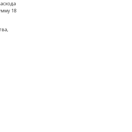
расхода
умму 18
тва,