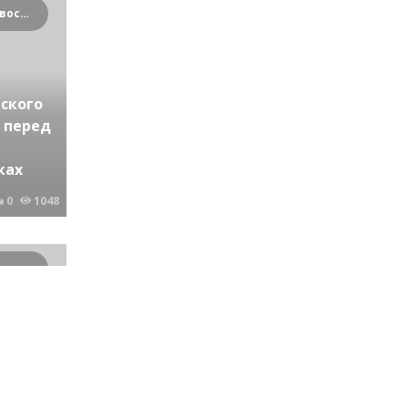
Криминальные новости Новосибирска и Сибирского региона
ского
 перед
ках
0
1048
Криминальные новости Новосибирска и Сибирского региона