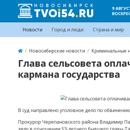
9 АВГУС
ВОСКРЕ
Новости
Город и люди
Страна и мир
Новосибирские новости
Криминальные н
Глава сельсовета опл
кармана государства
В суд направлено уголовное дело по обвинению
Прокурор Черепановского района Владимир Па
делу в отношении 53-летнего бывшего главы Т