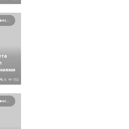
Криминальные новости Новосибирска и Сибирского региона
ета
л
ениями
0
732
Криминальные новости Новосибирска и Сибирского региона