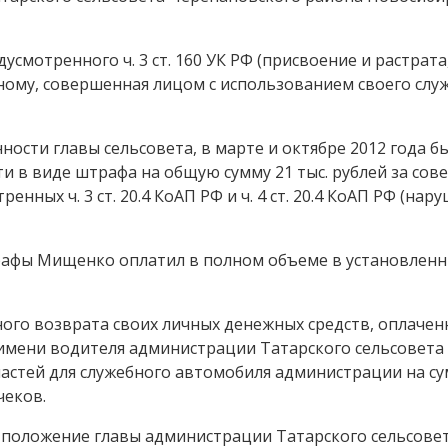
смотренного ч. 3 ст. 160 УК РФ (присвоение и растрата,
ому, совершенная лицом с использованием своего слу
ности главы сельсовета, в марте и октябре 2012 года б
и в виде штрафа на общую сумму 21 тыс. рублей за со
ых ч. 3 ст. 20.4 КоАП РФ и ч. 4 ст. 20.4 КоАП РФ (нар
афы Мищенко оплатил в полном объеме в установлен
ого возврата своих личных денежных средств, оплачен
 имени водителя администрации Татарского сельсовета
астей для служебного автомобиля администрации на су
чеков.
 положение главы администрации Татарского сельсовет