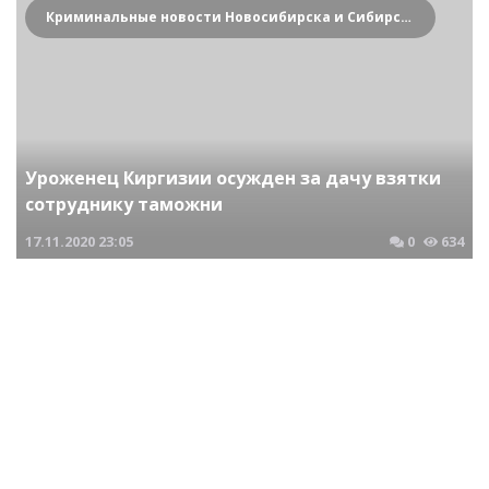
Криминальные новости Новосибирска и Сибирского региона
Уроженец Киргизии осужден за дачу взятки
сотруднику таможни
17.11.2020
23:05
0
634
Криминальные новости Новосибирска и Сибирского региона
Предприниматель осужден в Новосибирске за