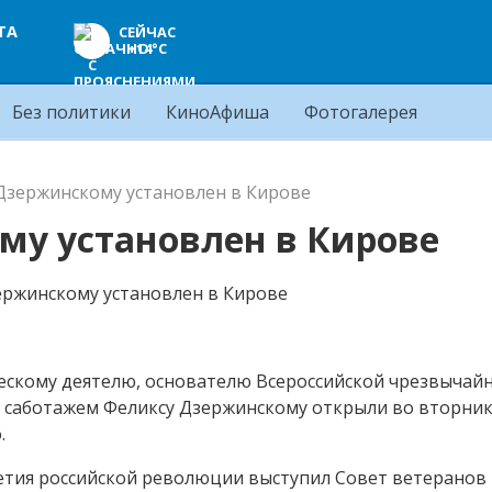
ТА
СЕЙЧАС
+14°C
Без политики
КиноАфиша
Фотогалерея
Дзержинскому установлен в Кирове
у установлен в Кирове
ескому деятелю, основателю Всероссийской чрезвычай
и саботажем Феликсу Дзержинскому открыли во вторник
.
етия российской революции выступил Совет ветеранов