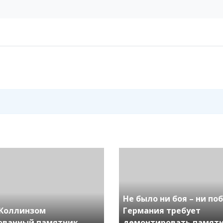
Не было ни боя – ни по
Коллинзом
Германия требует
ованный памятник
демонтировать памят