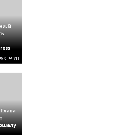
ни. В
ть
ress
0
711
 Глава
т
аршалу