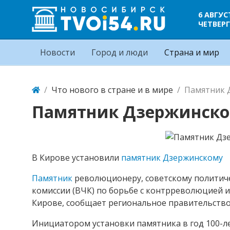
6 АВГУС
ЧЕТВЕРГ
Новости
Город и люди
Страна и мир
Что нового в стране и в мире
Памятник 
Памятник Дзержинском
В Кирове установили
памятник
Дзержинскому
Памятник
революционеру, советскому политич
комиссии (ВЧК) по борьбе с контрреволюцией 
Кирове, сообщает региональное правительство
Инициатором установки памятника в год 100-л