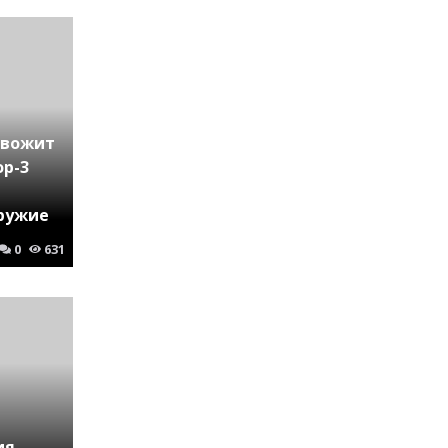
евожит
ор-3
ружие
0
631
ия