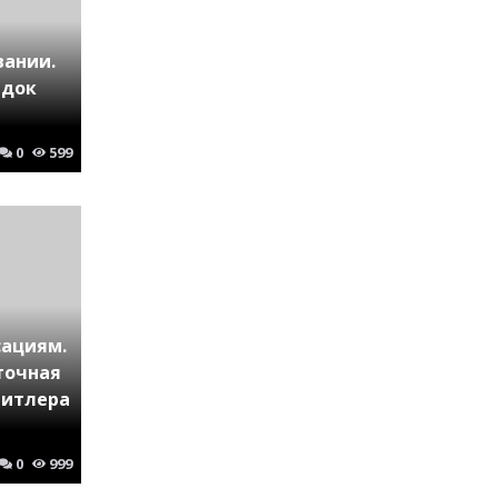
вании.
ядок
0
599
ациям.
точная
Гитлера
0
999