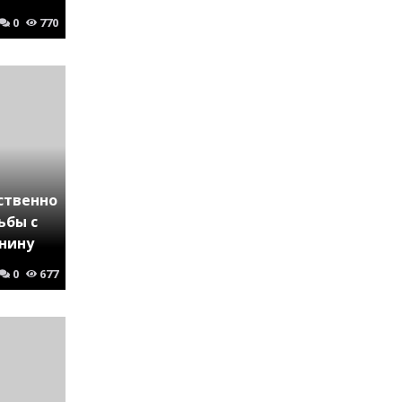
0
770
ственно
ьбы с
нину
0
677