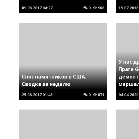
09.08.2017
04:27
0
908
19.07.2018
У нас д
Праге 
Снос памятников в США.
демонт
Сводка за неделю
маршал
25.08.2017
01:48
0
871
04.04.2020