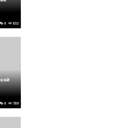
0
832
ской
0
789