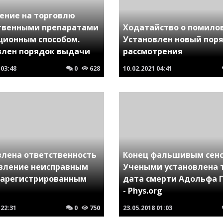
ение на торговлю
твенными препаратами
Ходатайство о помило
ционным способом.
Установлен новый пор
влен порядок выдачи
рассмотрения
03:48
0
628
10.02.2021
04:41
влена ответственность
Конец фальшивым сенс
авление неисправным
Учеными установлена 
зарегистрированным
дата смерти Адольфа 
- Phys.org
22:31
0
750
23.05.2018
01:03