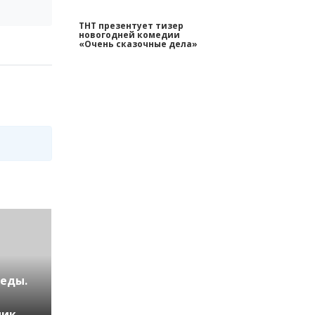
ТНТ презентует тизер
новогодней комедии
«Очень сказочные дела»
беды.
ник