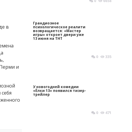
0
6658
Грандиозное
де в
психологическое реалити
возвращается: «Мастер
игры» откроет двери уже
13 июня на ТНТ
ремена
да
0
335
ь,
 Перми и
иозной
У новогодней комедии
«Ёлки 13» появился тизер-
 себя
трейлер
уженного
0
471