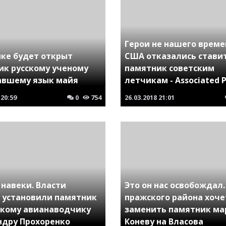
Герои не нашего време
ике будет открыт
США отказались стави
ик русскому ученому
памятник советским
авшему язык майя
летчикам - Associated P
20:59
0
754
26.03.2018
21:01
 навеки. Власти
Это он нас освобождал.
 установили памятник
пражского района хоче
скому авианаводчику
заменить памятник м
ндру Прохоренко
Коневу на Власова