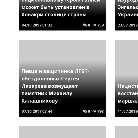
может быть установлен в
Энгельс
Конакри столице страны
Украин
04.10.2017
01:32
0
759
23.07.2017
Певца и защитника ЛГБТ-
обездоленных Сергея
Лазарева возмущает
Нацисты
памятник Михаилу
восста
Калашникову
маршал
07.10.2017
03:44
0
798
11.07.2019