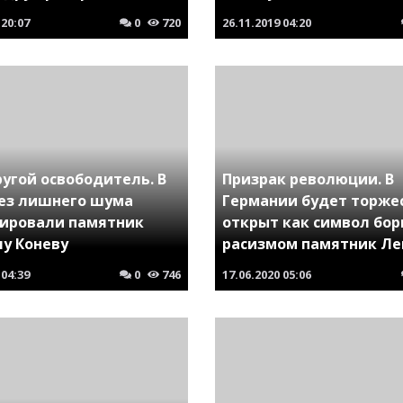
20:07
0
720
26.11.2019
04:20
ругой освободитель. В
Призрак революции. В
без лишнего шума
Германии будет торже
ировали памятник
открыт как символ бор
у Коневу
расизмом памятник Ле
04:39
0
746
17.06.2020
05:06