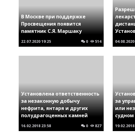
Разреш
В Москве при поддержке
лекарс
Просвещения появится
дистан
памятник С.Я. Маршаку
Устано
22.07.2020
19:25
0
514
04.08.2020
Установлена ответственность
Устано
за незаконную добычу
за упр
нефрита, янтаря и других
или не
полудрагоценных камней
судном
16.02.2018
23:58
0
827
19.02.2018