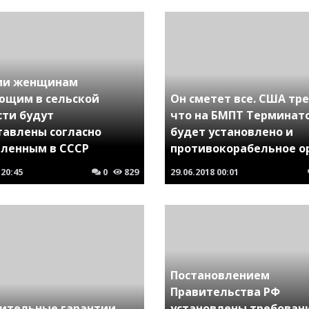
ии женщинам
ющим в сельской
Он сметет все. США тр
сти будут
что на БМПТ Терминат
тавлены согласно
будет установлено и
вленным в СССР
противокорабельное о
20:45
0
829
29.06.2018
00:01
Постановлением
Правительства РФ
ительные гарантии
установлены требован