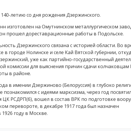
 140-летию со дня рождения Дзержинского.
онн изготовлен на Омутнинском металлургическом заво
, он прошел дореставрационные работы в Подольске.
ьность Дзержинского связана с историей области. Во в
 в городе Нолинске и селе Кай Вятской губернии, отку
Дзержинский, уже как партийно-государственный деятел
ной комиссии для выяснения причин сдачи колчаковцам
оты в районе.
года в имении Дзержиново (Белоруссия) в глубоко религ
е познакомился с идеями марксизма, через год посвятил
м ЦК РСДРП(б), вошел в состав ВРК по подготовке воор
ком перевороте, в декабре 1917 года был назначен
 1926 году в Москве.