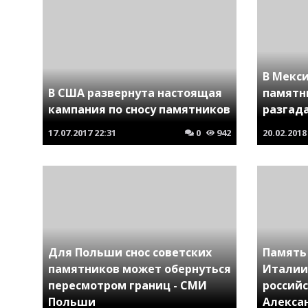
В Мекс
В США развернута настоящая
памятн
кампания по сносу памятников
разгад
17.07.2017
22:31
0
942
20.02.2018
Для Польши снос советских
Память
памятников может обернуться
Италии
пересмотром границ - СМИ
россий
Польши
Алекса