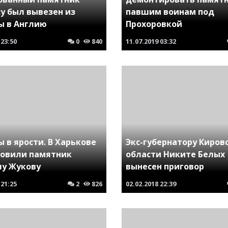
у был вывезен из
павшим воинам под
ы в Англию
Прохоровкой
23:50
0
840
11.07.2019
03:32
 в ярости. В Харькове
Экс-губернатору Киров
новили памятник
области Никите Белых
у Жукову
вынесен приговор
21:25
2
826
02.02.2018
22:39