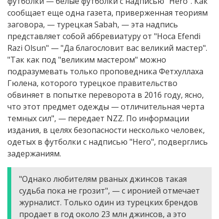
футболки — белые футболки с надписью "Hero". Как
сообщает еще одна газета, приверженная теориям
заговора, — турецкая Sabah, — эта надпись
представляет собой аббревиатуру от "Hoca Efendi
Razi Olsun" — "Да благословит вас великий мастер".
"Так как под "великим мастером" можно
подразумевать только проповедника Фетхуллаха
Гюлена, которого турецкое правительство
обвиняет в попытке переворота в 2016 году, ясно,
что этот предмет одежды — отличительная черта
темных сил", — передает NZZ. По информации
издания, в целях безопасности несколько человек,
одетых в футболки с надписью "Hero", подверглись
задержаниям.
"Однако любителям рваных джинсов такая
судьба пока не грозит", — с иронией отмечает
журналист. Только один из турецких брендов
продает в год около 23 млн джинсов, а это