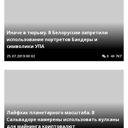
Иначе в тюрьму. В Белоруссии запретили
использование портретов Бандеры и
символики УПА
25.07.2019
00:02
0
767
Лайфхак планетарного масштаба. В
Сальвадоре намерены использовать вулканы
для майнинга криптовалют