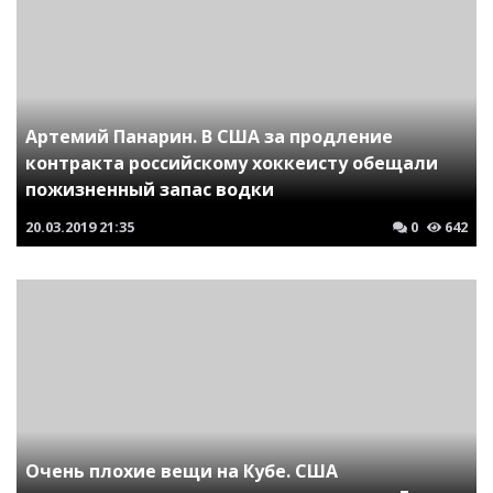
Артемий Панарин. В США за продление
контракта российскому хоккеисту обещали
пожизненный запас водки
20.03.2019
21:35
0
642
Очень плохие вещи на Кубе. США