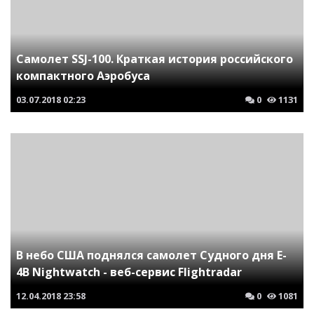
Самолет SSJ-100. Краткая история российского
компактного Аэробуса
03.07.2018
02:23
0
1131
В небо США поднялся самолет Судного дня E-
4B Nightwatch - веб-сервис Flightradar
12.04.2018
23:58
0
1081