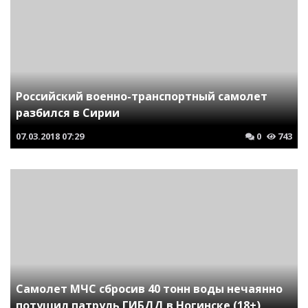
Российский военно-транспортный самолет
разбился в Сирии
07.03.2018
07:29
0
743
Самолет МЧС сбросив 40 тонн воды нечаянно
потушил патруль ГИБДД в Ногинске (18+)