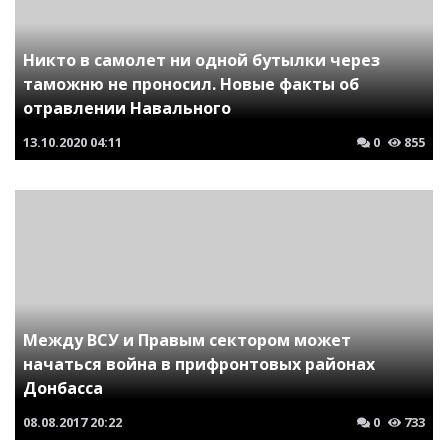
Никто в самолет ни одной бутылки через
таможню не проносил. Новые факты об
отравлении Навального
13.10.2020
04:11
0
855
Между ВСУ и Правым сектором может
начаться война в прифронтовых районах
Донбасса
08.08.2017
20:22
0
733