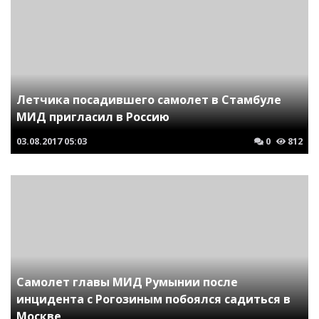
Летчика посадившего самолет в Стамбуле
МИД пригласил в Россию
03.08.2017
05:03
0
812
Самолет главы МИД Румынии после
инцидента с Рогозиным побоялся садиться в
Москве