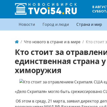
8 АВГУС
СУББОТ
Новости
Город и люди
Страна и мир
Что нового в стране и в мире
Кто стоит 
Кто стоит за отравлен
единственная страна 
химоружия
«Дело Скрипаля» могло быть срежиссировано 
Об этом в среду, 21 марта, заявил директор д
вооружениями МИД РФ Владимир Ермаков на бр