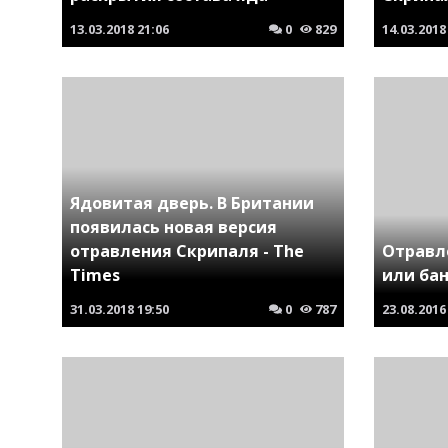
13.03.2018
21:06
0
829
14.03.2018
Ядовитая дверь. В Британии
появилась новая версия
отравления Скрипаля - The
Отравл
Times
или ба
31.03.2018
19:50
0
787
23.08.2016