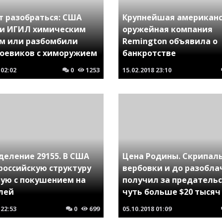
т разобраться: США
Крупнейшая американ
и ИГИЛ химическим
оружейная компания
м или разбомбили
Remington объявила о
боевиков с химоружием
банкротстве
02:02
0
1253
15.02.2018
23:10
деление 29155. В США
Цена Родины. Скрипаль
российскую структуру
вербовки и до разобла
ную с покушением на
получил за предатель
лей
чуть больше $20 тысяч
22:53
0
699
05.10.2018
01:09