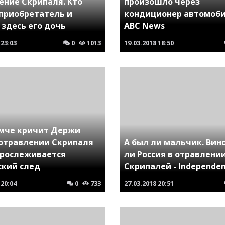
ение Скрипаля. Кто
произошло через
приобретатель и
кондиционер автомоби
 здесь его дочь
ABC News
23:03
0
1013
19.03.2018
18:50
омче кричит Держи
 отравлении Скрипаля
А был ли мальчик. Вин
прослеживается
ли Россия в отравлени
ский след
Скрипалей - Independe
20:04
0
733
27.03.2018
20:51