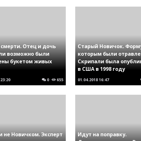
 смерти. Отец и дочь
Старый Новичок. Форм
ли возможно были
которым были отравл
ены букетом живых
Скрипали была опубли
в США в 1998 году
23:20
0
655
01.04.2018
16:47
и не Новичком. Эксперт
Идут на поправку.