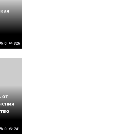
ская
0
826
 от
чения
ство
0
741