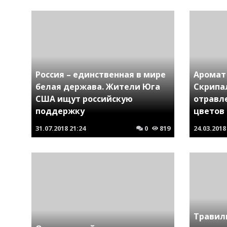
Россия – единственная в мире
Аромат
белая держава. Жители Юга
Скрипа
США ищут российскую
отравл
поддержку
цветов
31.07.2018
21:24
0
819
24.03.2018
Травил