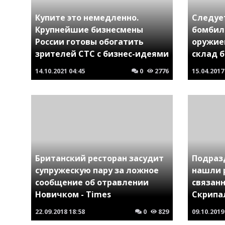
Купите это немедленно.
Следуе
Крупнейшие бизнесмены
бомбил
России готовы обогатить
оружие
зрителей СТС с бизнес-идеями
склад 
14.10.2021
04:45
0
2776
15.04.2017
Британский ресторан засудит
Подраз
супружескую пару за ложное
нашли 
сообщение об отравлении
связан
Новичком - Times
Скрипа
22.09.2018
18:58
0
829
09.10.2019