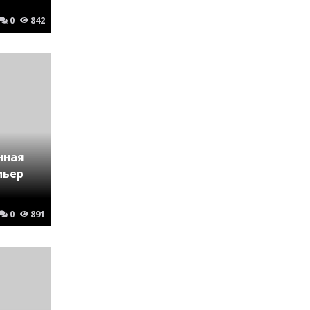
0
842
нная
мьер
0
891