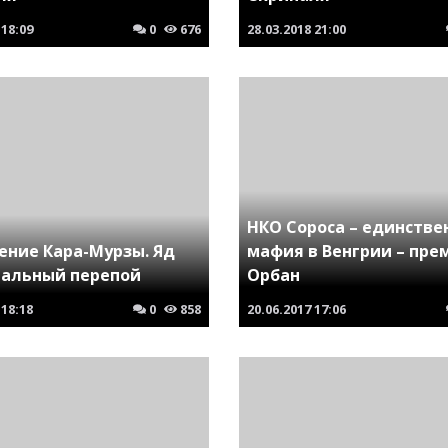
18:09
0
676
28.03.2018
21:00
НКО Сороса – единстве
ение Кара-Мурзы. Яд
мафия в Венгрии – пре
нальный перепой
Орбан
18:18
0
858
20.06.2017
17:06