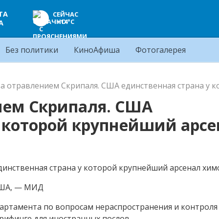
ТА
СЕЙЧАС
+14°C
А
Без политики
КиноАфиша
Фотогалерея
за отравлением Скрипаля. США единственная страна у 
ием Скрипаля. США
у которой крупнейший арсе
США, — МИД
епартамента по вопросам нераспространения и контроля
ифинге для иностранных послов.