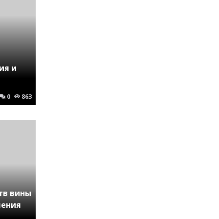
ия и
0
863
тв вины
ления