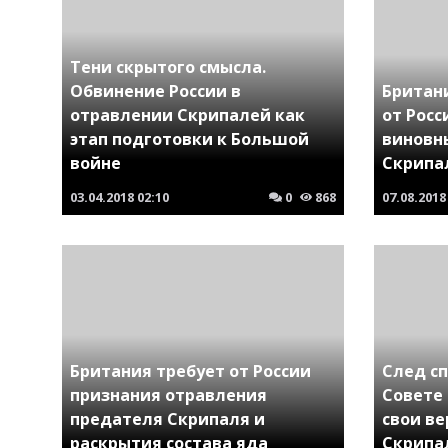
Тени скрытого смысла.
Обвинение России в
Британ
отравлении Скрипалей как
от Рос
этап подготовки к Большой
виновн
войне
Скрипа
03.04.2018
02:10
0
868
07.08.2018
Британия требует от России
След сп
признания отравления
Совете
предателя Скрипаля и
свои в
раскрытия состава яда
Скрипа