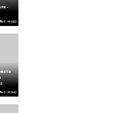
ля -
0
682
овата
и
nt
0
842