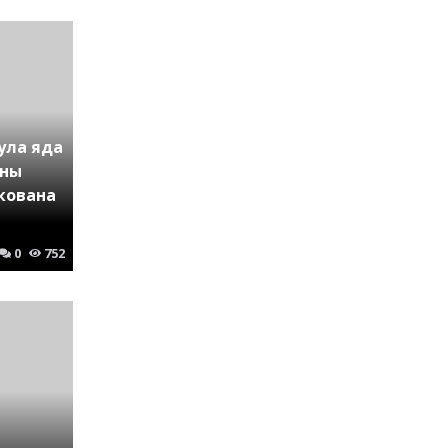
ула яда
ены
кована
0
752