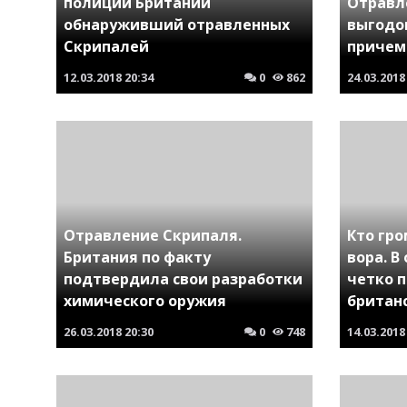
полиции Британии
Отравл
обнаруживший отравленных
выгодо
Скрипалей
причем
12.03.2018
20:34
0
862
24.03.2018
Отравление Скрипаля.
Кто гр
Британия по факту
вора. В
подтвердила свои разработки
четко 
химического оружия
британ
26.03.2018
20:30
0
748
14.03.2018