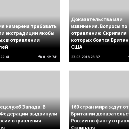
Доказательства или
ия намерена требовать
извинения. Вопросы по
сии экстрадиции якобы
отравлению Скрипаля
ых в отравлении
которых боятся Британ
лей
США
22:41
0
741
23.03.2018
23:37
ецслужб Запада. В
160 стран мира ждут от
 Федерации выдвинули
Британии доказательс
ерсии отравления
России по факту отрав
ля
Скрипаля