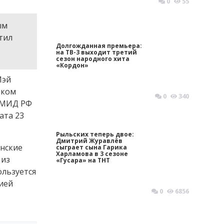
0
55
ым
тил
Долгожданная премьера:
на ТВ-3 выходит третий
сезон народного хита
«Кордон»
Мэй
оком
0
340
 МИД РФ
ата 23
Рыльских теперь двое:
Дмитрий Журавлёв
анские
сыграет сына Гарика
Харламова в 3 сезоне
 из
«Гусара» на ТНТ
ользуется
сией
0
6856