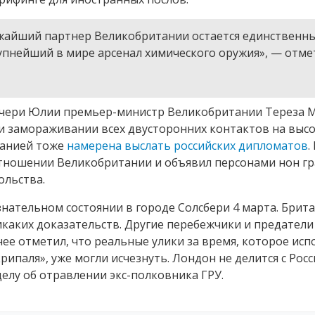
лижайший партнер Великобритании остается единственн
пнейший в мире арсенал химического оружия», — отме
 дочери Юлии премьер-министр Великобритании Тереза 
 и замораживании всех двусторонних контактов на выс
танией тоже
намерена выслать российских дипломатов
.
отношении Великобритании и объявил персонами нон гр
ольства.
знательном состоянии в городе Солсбери 4 марта. Брит
икаких доказательств. Другие перебежчики и предатели
нее отметил, что реальные улики за время, которое исп
ипаля», уже могли исчезнуть. Лондон не делится с Рос
делу об отравлении экс-полковника ГРУ.