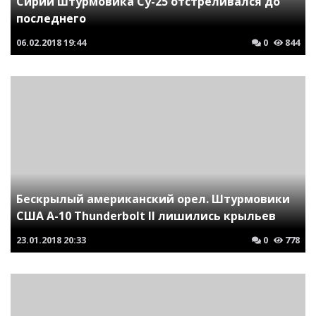
Сирии штурмовика Су-25 отстреливался до
последнего
06.02.2018
19:44
0
844
Бескрылый американский орел. Штурмовики
США A-10 Thunderbolt II лишились крыльев
23.01.2018
20:33
0
778