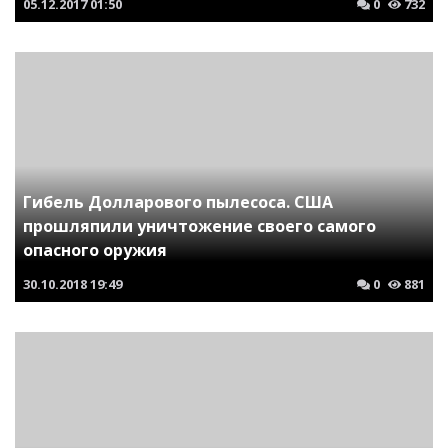
05.12.2017
01:50
0
732
Гибель Долларового пылесоса. США
прошляпили уничтожение своего самого
опасного оружия
30.10.2018
19:49
0
881