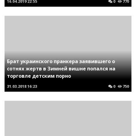
16.04.2019
22:55
0
770
Брат украинского пранкера заявившего о
сотнях жертв в Зимней вишне попался на
торговле детским порно
31.03.2018
16:23
0
750