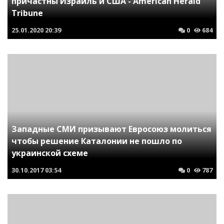
причастны Израиль и США - American Herald
Tribune
25.01.2020
20:39
0
684
Западные СМИ призывают Евросоюз молиться
чтобы решение Каталонии не пошло по
украинской схеме
30.10.2017
03:54
0
787