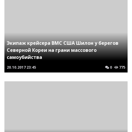
Экипаж крейсера ВМС США Шилон у берегов
Северной Кореи на грани массового
самоубийства
20.10.2017
23:45
0
775