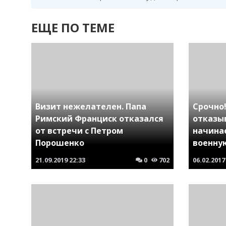
ЕЩЕ ПО ТЕМЕ
Визит нежелателен. Папа
Срочно
Римский Франциск отказался
отказы
от встречи с Петром
начина
Порошенко
военну
21.09.2019
22:33
0
702
06.02.2017