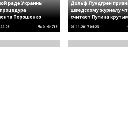
ной раде Украины
Дольф Лундгрен призн
 процедура
шведскому журналу чт
ента Порошенко
считает Путина круты
22:05
0
715
01.11.2017
04:23
Отмена всех встреч. В
Путин изменил расписа
 национализировала
связи с гибелью росси
енность Порошенко
подводников
03:37
0
706
03.07.2019
06:24