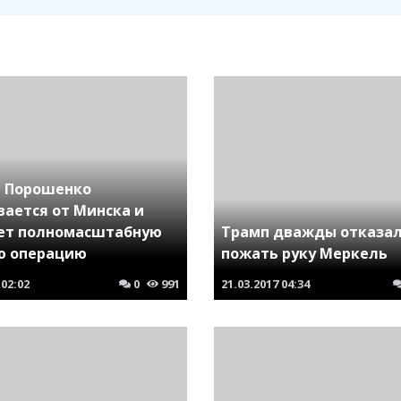
! Порошенко
вается от Минска и
ет полномасштабную
Трамп дважды отказал
ю операцию
пожать руку Меркель
02:02
0
991
21.03.2017
04:34