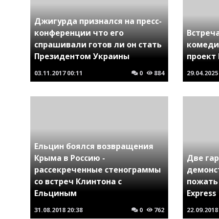
Джигурда признался на пресс-
конференции что его
Встреч
спрашивали готов ли он стать
комеди
Президентом Украины
проект
03.11.2017
00:11
0
884
29.04.2025
Ельцин боялся возвращения
Крыма в Россию -
Две га
рассекреченные стенограммы
демонс
со встреч Клинтона с
пожать 
Ельциным
Express
31.08.2018
20:38
0
762
22.09.2018