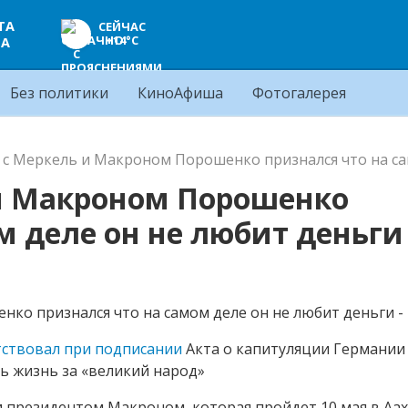
ТА
СЕЙЧАС
+14°C
ЦА
Без политики
КиноАфиша
Фотогалерея
 с Меркель и Макроном Порошенко признался что на сам
 и Макроном Порошенко
м деле он не любит деньги 
тствовал при подписании
Акта о капитуляции Германии 
ть жизнь за «великий народ»
 президентом Макроном, которая пройдет 10 мая в Аах