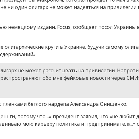
не ни один олигарх не может надеяться на привилегии 
ью немецкому издани. Focus, сообщает посол Украины 
 олигархические круги в Украине, будучи самому олига
 сдерживаний».
 олигарх не может рассчитывать на привилегии. Напроти
 распространяют обо мне фейковые новости через СМИ
 с пленками беглого нардепа Александра Онищенко.
ньги, потому что…» президент заявил, что «не любит д
авниваю мою карьеру политика и предпринимателя...» 