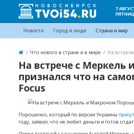
7 АВГУС
ПЯТНИ
Новости
Город и люди
Страна и мир
Что нового в стране и в мире
На встрече
На встрече с Меркель
признался что на само
Focus
Порошенко, который по версии Украины
прису
году, заявил, что не любит деньги и готов отда
Перед встречей с канцлером Ангелой Меркель и