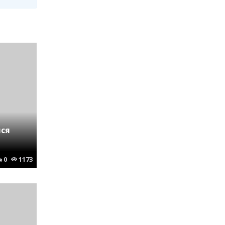
ся
0
1173