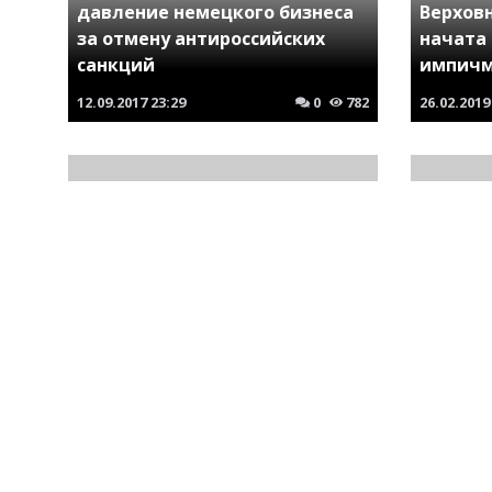
давление немецкого бизнеса
Верхов
за отмену антироссийских
начата
санкций
импичм
12.09.2017
23:29
0
782
26.02.2019
Охота началась. На ярого
молдавского русофоба и друга
Порошенко Владимира
Россия
Плахотнюка объявлен розыск
собств
28.06.2019
00:00
0
709
10.02.2018