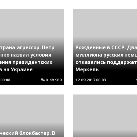
трана-агрессор. Петр
Рожденные в СССР. Дв
нко назвал условия
миллиона русских нем
ения президентских
отказались поддержат
в на Украине
Меркель
00:08
0
989
12.09.2017
00:03
ческий блокбастер. В