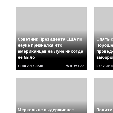
Советник Президента США по
Опять с
науке признался что
Пороше
американцев на Луне никогда
провед
не было
выборо
15.08.2017
00:40
0
1291
07.12.2018
Меркель не выдерживает
Полити