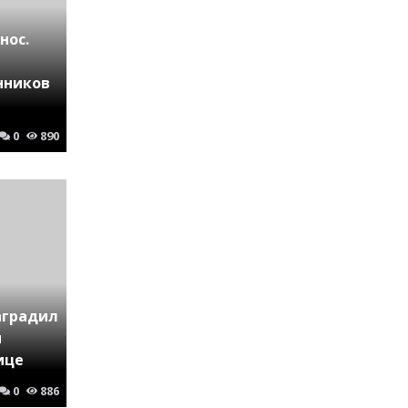
нос.
нников
0
890
аградил
и
ице
0
886