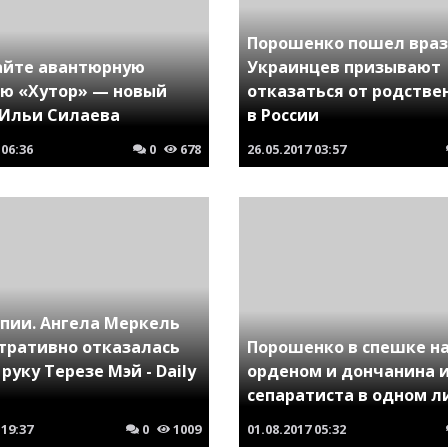
Порошенко пошел враз
айте авантюрную
Украинцев призывают
ю «Хутор» — новый
отказаться от родстве
 Ильи Силаева
в России
06:36
0
678
26.05.2017
03:57
рпии. Ангела Меркель
тративно отказалась
Порошенко в спешке н
руку Терезе Мэй - Daily
орденом и дончанина 
сепаратиста в одном л
19:37
0
1009
01.08.2017
05:32