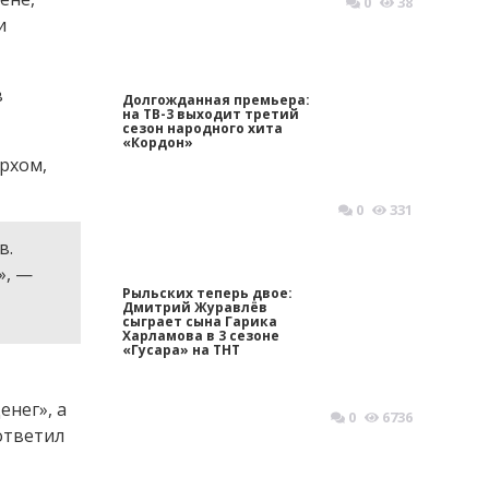
0
38
и
в
Долгожданная премьера:
на ТВ-3 выходит третий
сезон народного хита
«Кордон»
рхом,
0
331
в.
», —
Рыльских теперь двое:
Дмитрий Журавлёв
сыграет сына Гарика
Харламова в 3 сезоне
«Гусара» на ТНТ
енег», а
0
6736
ответил