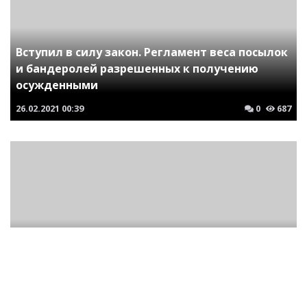
Вступил в силу закон. Регламент веса посылок
и бандеролей разрешенных к получению
осужденными
26.02.2021
00:39
0
687
Иначе в тюрьму. В Белоруссии запретили
использование портретов Бандеры и
символики УПА
25.07.2019
00:02
0
764