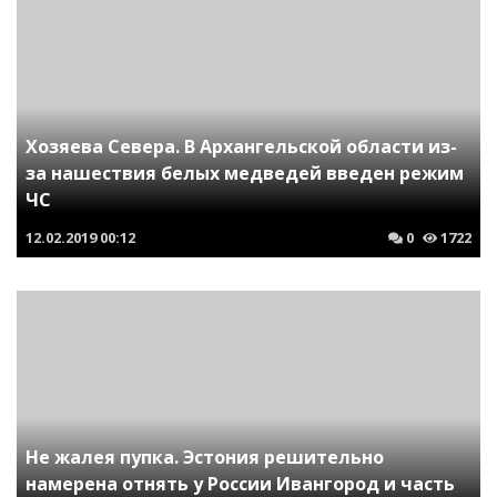
Хозяева Севера. В Архангельской области из-
за нашествия белых медведей введен режим
ЧС
12.02.2019
00:12
0
1722
Не жалея пупка. Эстония решительно
намерена отнять у России Ивангород и часть