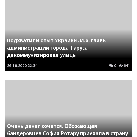
Подхватили опыт Украины. И.о. главы
администрации города Таруса
декоммунизировал улицы
26.10.2020
22:34
0
641
Очень денег хочется. Обожающая
бандеровцев София Ротару приехала в страну-