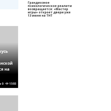
Грандиозное
психологическое реалити
возвращается: «Мастер
игры» откроет двери уже
13 июня на ТНТ
жусь
анской
я на
0
1593