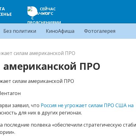
ТА
СЕЙЧАС
+14°C
СЕНЬЕ
Без политики
КиноАфиша
Фотогалерея
ожает силам американской ПРО
м американской ПРО
Пентагон
рви заявил, что
Россия не угрожает силам ПРО США на
асность для них в других регионах.
за последние полвека «обеспечили стратегическую стаб
ории».