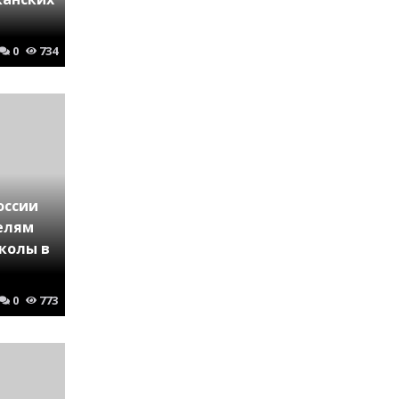
0
734
оссии
телям
колы в
0
773