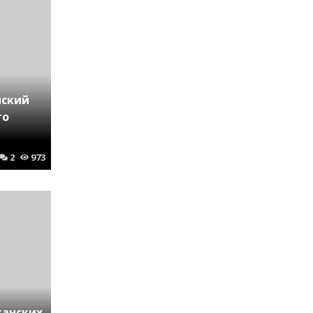
йский
го
2
973
канских