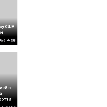
ву США
ай
0
753
сией в
й
ротти