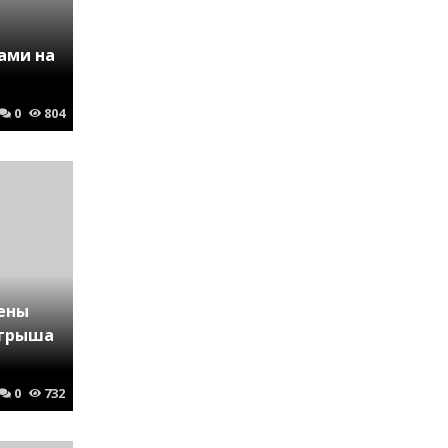
ами на
0
804
ены
игрыша
0
732