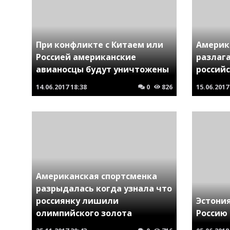
При конфликте с Китаем или
Америк
Россией американские
разлаг
авианосцы будут уничтожены
россий
14.06.2017
18:38
0
826
15.06.2017
Американская спортсменка
разрыдалась когда узнала что
россиянку лишили
Эстони
олимпийского золота
Россию