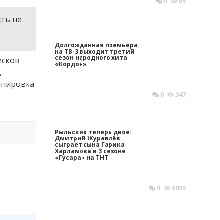
0
65
сть не
Долгожданная премьера:
на ТВ-3 выходит третий
сезон народного хита
есков
«Кордон»
,
ппировка
0
347
Рыльских теперь двое:
Дмитрий Журавлёв
сыграет сына Гарика
Харламова в 3 сезоне
«Гусара» на ТНТ
0
6935