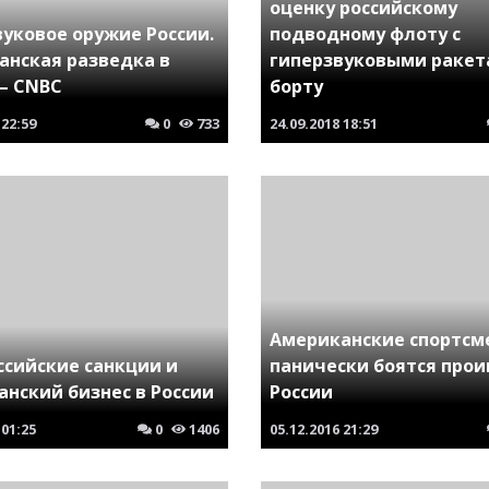
оценку российскому
уковое оружие России.
подводному флоту с
анская разведка в
гиперзвуковыми ракет
 – CNBC
борту
22:59
0
733
24.09.2018
18:51
Американские спортсм
ссийские санкции и
панически боятся про
нский бизнес в России
России
01:25
0
1406
05.12.2016
21:29