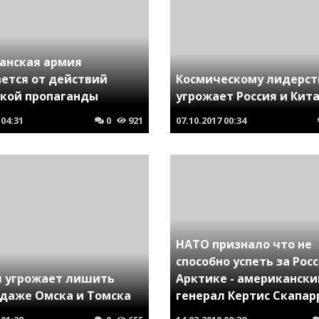
анская армия
ается от действий
Космическому лидерст
ской пропаганды
угрожает Россия и Кит
04:31
0
921
07.10.2017
00:34
НАТО признало что не
способно успеть за Рос
я угрожает лишить
Арктике - американски
 даже Омска и Томска
генерал Кертис Скапар