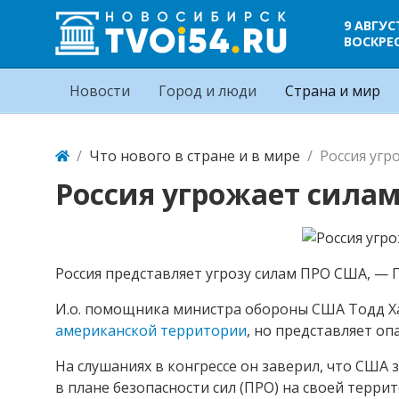
9 АВГУС
ВОСКРЕ
Новости
Город и люди
Страна и мир
Что нового в стране и в мире
Россия угр
Россия угрожает сила
Россия представляет угрозу силам ПРО США, — 
И.о. помощника министра обороны США Тодд Ха
американской территории
, но представляет оп
На слушаниях в конгрессе он заверил, что США 
в плане безопасности сил (ПРО) на своей террит