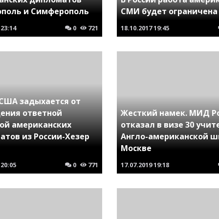
ополь и Симферополь
СМИ будет ограничена
23:14
0
721
18.10.2017
19:45
 США задыхается от
ения ответной
Жесткий намек. МИД Р
ой американских
отказал в визе 30 учи
атов из России-Хезер
Англо-американской ш
Москве
20:05
0
771
17.07.2019
19:18