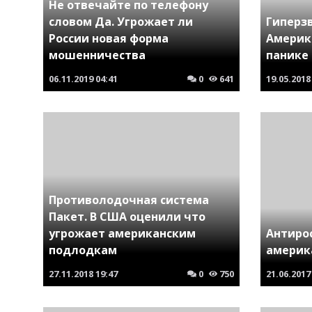
Не отвечайте по телефону
словом Да. Угрожает ли
Гиперзв
России новая форма
Америк
мошенничества
панике
06.11.2019
04:41
0
641
19.05.2018
Противолодочная система
Пакет. В США оценили что
угрожает американским
Антиро
подлодкам
америка
27.11.2018
19:47
0
750
21.06.2017