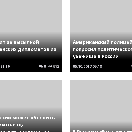
оит за высылкой
Американский полице
анских дипломатов из
попросил политическо
убежища в России
21:10
0
972
05.10.2017
05:18
ссии может объявить
ми въезда
анских дипломатов
В России работа амери