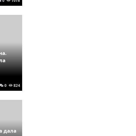
0
1016
на.
ла
0
824
а дала