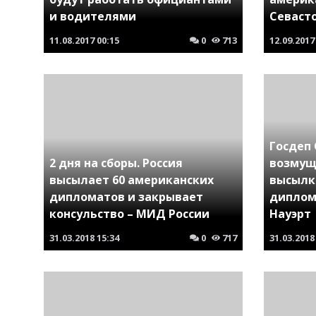
и водителями
Севаст
11.08.2017
00:15
0
713
12.09.2017
Госдеп
2 дня на сборы. Россия
возмущ
высылает 60 американских
высылк
дипломатов и закрывает
диплом
консульство – МИД России
Науэрт
31.03.2018
15:34
0
717
31.03.2018