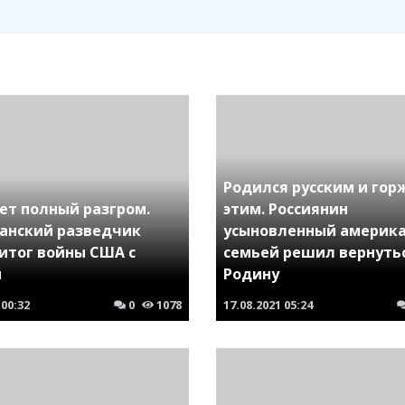
Родился русским и гор
ет полный разгром.
этим. Россиянин
анский разведчик
усыновленный америк
 итог войны США с
семьей решил вернутьс
й
Родину
00:32
0
1078
17.08.2021
05:24