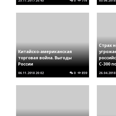
25.11.2017
20:43
0
716
05.06.2018
Страх 
Китайско-американская
угрожа
торговая война. Выгоды
россий
России
С-300 
06.11.2018
20:02
0
859
26.04.2018