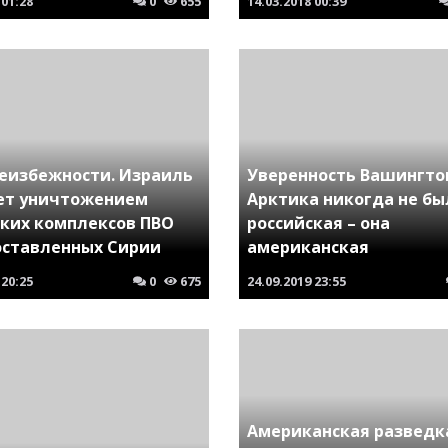
01:28
0
655
14.03.2018
00:39
неизбежности. Израиль
Уверенность Вашингто
ет уничтожением
Арктика никогда не бы
ских комплексов ПВО
российская – она
поставленных Сирии
американская
20:25
0
675
24.09.2019
23:55
Американская разведк