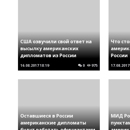
США озвучили свой ответ на
Что ст
высылку американских
америк
дипломатов из России
России
16.08.2017
18:19
0
975
17.08.2017
Оставшиеся в России
МИД Ро
американские дипломаты
пункта
будут работать официантами
америк