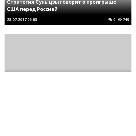
Стратегия Сунь цзы говорит о проигрыше
США перед Россией
25.07.2017
05:03
0
749
Французское или русское. Как изменится
российское шампанское после принятия
нового закона
06.08.2021
00:38
0
2245