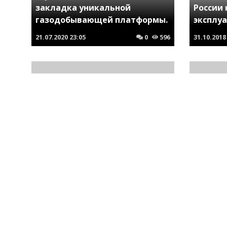
закладка уникальной
России
газодобывающей платформы.
эксплу
21.07.2020
23:05
0
596
31.10.2018
Всемирный конгресс
украинцев. Генпрокуратура
Кто вы
признала нежелательной
край п
работу этой организации в
надо чт
России
для Ро
16.07.2019
23:54
0
667
17.07.2019