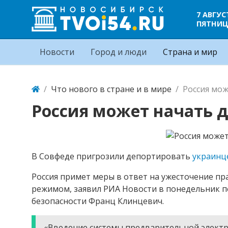
7 АВГУС
ПЯТНИ
Новости
Город и люди
Страна и мир
Что нового в стране и в мире
Россия мо
Россия может начать 
В Совфеде пригрозили депортировать
украинц
Россия примет меры в ответ на ужесточение пр
режимом, заявил РИА Новости в понедельник 
безопасности Франц Клинцевич.
«Введение системы предварительной электр