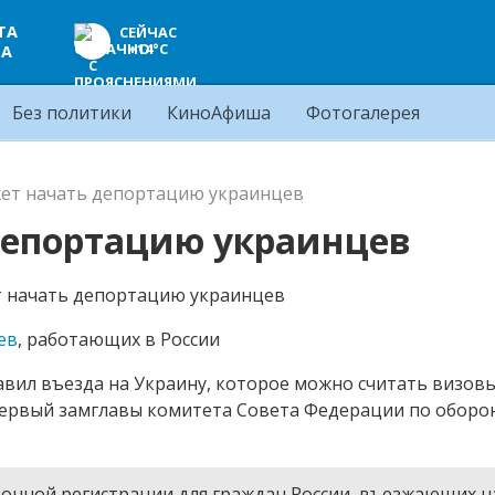
ТА
СЕЙЧАС
+14°C
ЦА
Без политики
КиноАфиша
Фотогалерея
жет начать депортацию украинцев
депортацию украинцев
ев
, работающих в России
авил въезда на Украину, которое можно считать визов
первый замглавы комитета Совета Федерации по оборо
онной регистрации для граждан России, въезжающих н