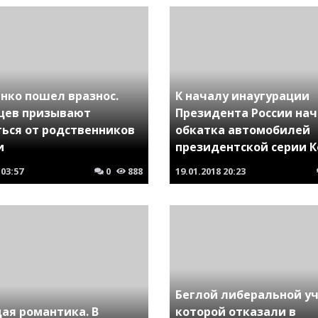
нко пошел вразнос.
К началу инаугурации
цев призывают
Президента России на
ться от родственников
обкатка автомобилей
и
президентской серии 
03:57
0
888
19.01.2018
20:23
Беглой либеральной у
ая романтика. В
которой отказали в