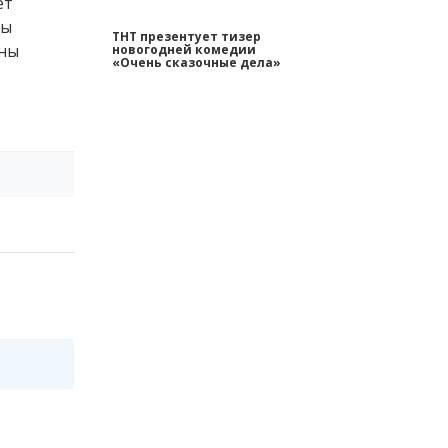
ет
ны
ТНТ презентует тизер
оны
новогодней комедии
«Очень сказочные дела»