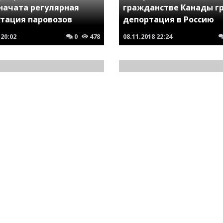
 начата регулярная
гражданстве Канады г
атация паровозов
депортация в Россию
20:02
0
478
08.11.2018
22:24
думал украинцев. Этот
отерян для Польши, но
Французы приуныли. В
обы он был потерян и
начата закладка росси
ссии
вертолетоносцев
22:13
0
783
21.07.2020
04:14