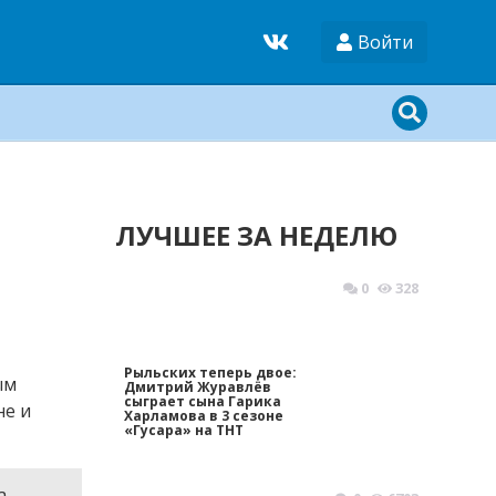
Войти
ЛУЧШЕЕ ЗА НЕДЕЛЮ
0
328
Рыльских теперь двое:
ым
Дмитрий Журавлёв
сыграет сына Гарика
не и
Харламова в 3 сезоне
«Гусара» на ТНТ
а