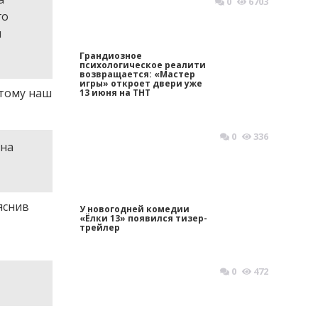
0
6703
го
л
Грандиозное
психологическое реалити
возвращается: «Мастер
игры» откроет двери уже
отому наш
13 июня на ТНТ
0
336
она
яснив
У новогодней комедии
«Ёлки 13» появился тизер-
трейлер
0
472