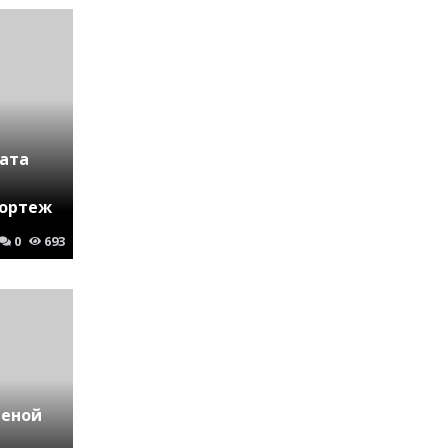
чата
Кортеж
0
693
ченой