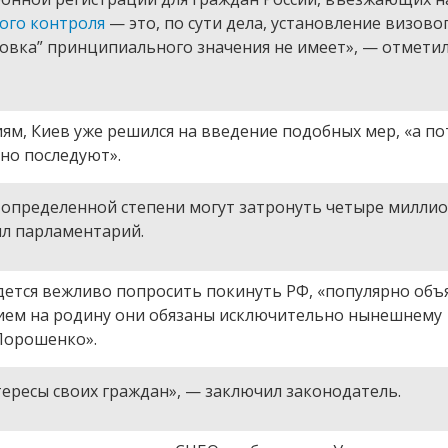
ого контроля
— это, по сути дела, установление визово
овка” принципиального значения не имеет», — отмети
иям, Киев уже решился на введение подобных мер, «а п
но последуют».
в определенной степени могут затронуть четыре милли
ил парламентарий.
идется вежливо попросить покинуть РФ, «популярно объ
ием на родину они обязаны исключительно нынешнему
 Порошенко».
тересы своих граждан», — заключил законодатель.