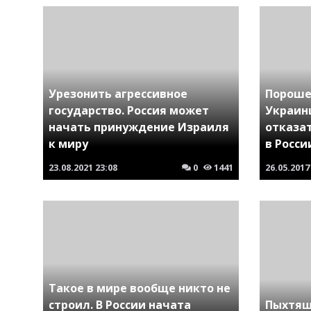
Урезонить агрессивное
Пороше
государство. Россия может
Украин
начать принуждение Израиля
отказа
к миру
в Росси
23.08.2021
23:08
0
1441
26.05.2017
Такое в мире вообще никто не
строил. В России начата
Пыхтящ