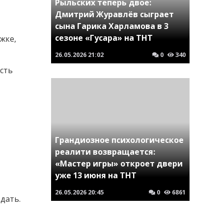
Рыльских теперь двое:
Дмитрий Журавлёв сыграет
сына Гарика Харламова в 3
сезоне «Гусара» на ТНТ
жке,
26.05.2026
21:02
0
340
Есть
Грандиозное психологическое
реалити возвращается:
«Мастер игры» откроет двери
уже 13 июня на ТНТ
26.05.2026
20:45
0
6861
дать.