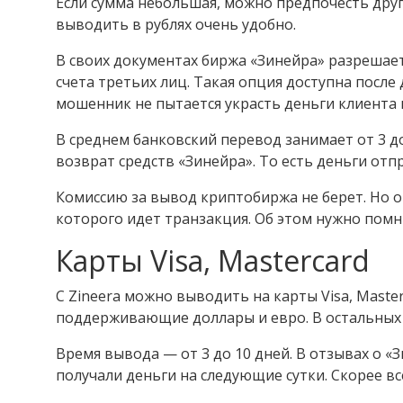
Если сумма небольшая, можно предпочесть друг
выводить в рублях очень удобно.
В своих документах биржа «Зинейра» разрешает
счета третьих лиц. Такая опция доступна посл
мошенник не пытается украсть деньги клиента 
В среднем банковский перевод занимает от 3 до
возврат средств «Зинейра». То есть деньги отп
Комиссию за вывод криптобиржа не берет. Но о
которого идет транзакция. Об этом нужно пом
Карты Visa, Mastercard
С Zineera можно выводить на карты Visa, Maste
поддерживающие доллары и евро. В остальных 
Время вывода — от 3 до 10 дней. В отзывах о «
получали деньги на следующие сутки. Скорее вс