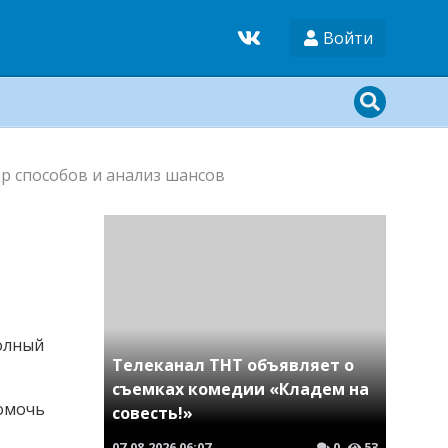
Войти
ор способов и анализ шансов
полный
Телеканал ТНТ объявляет о
съемках комедии «Кладем на
помочь
совесть!»
07.08.2026
06:07
0
53