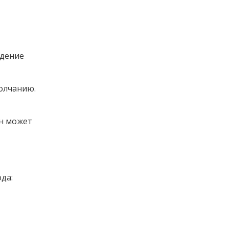
ждение
олчанию.
Он может
да: