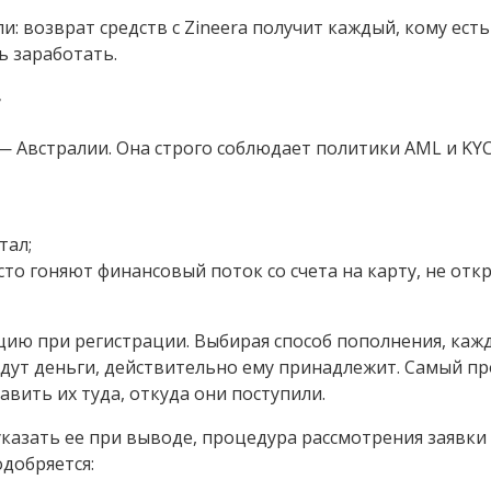
и: возврат средств с Zineera получит каждый, кому есть
ь заработать.
г
— Австралии. Она строго соблюдает политики AML и KYC
тал;
то гоняют финансовый поток со счета на карту, не отк
ию при регистрации. Выбирая способ пополнения, каж
ридут деньги, действительно ему принадлежит. Самый п
авить их туда, откуда они поступили.
 указать ее при выводе, процедура рассмотрения заявки
добряется: