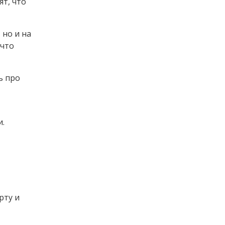
т, что
 но и на
 что
ь про
и.
рту и