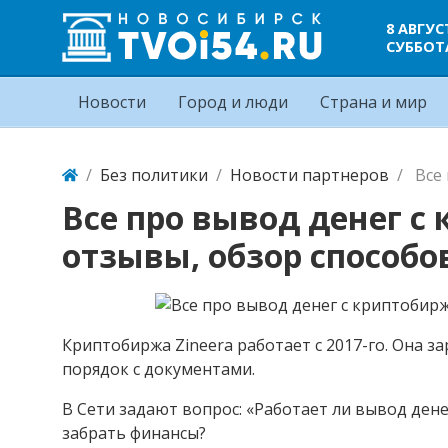
8 АВГУС
СУББОТ
Новости
Город и люди
Страна и мир
Без политики
Новости партнеров
Все
Все про вывод денег с
отзывы, обзор способо
Криптобиржа Zineera работает с 2017-го. Она за
порядок с документами.
В Сети задают вопрос: «Работает ли вывод дене
забрать финансы?