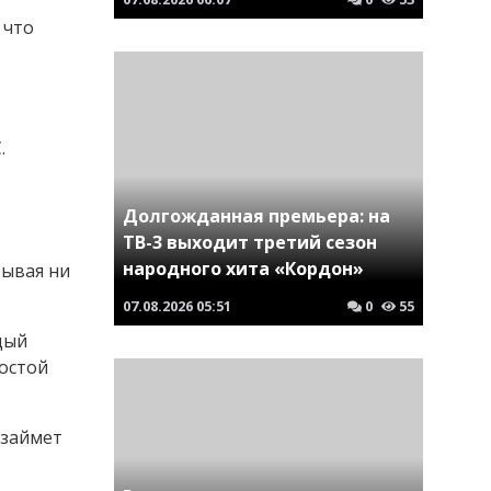
 что
.
Долгожданная премьера: на
ТВ-3 выходит третий сезон
народного хита «Кордон»
рывая ни
07.08.2026
05:51
0
55
дый
ростой
 займет