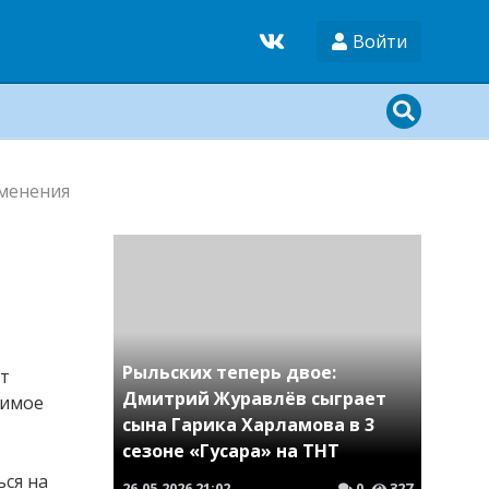
Войти
именения
Рыльских теперь двое:
ит
Дмитрий Журавлёв сыграет
димое
сына Гарика Харламова в 3
сезоне «Гусара» на ТНТ
ься на
26.05.2026
21:02
0
327