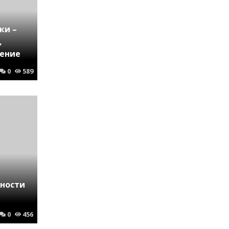
ки –
,
ение
0
589
нности
0
456