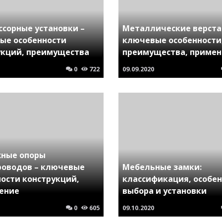
ссорные установки –
Металлические верста
ые особенности
ключевые особенности
укций, преимущества
преимущества, примен
0
722
09.09.2020
ные опоры
роводов – ключевые
Мебельные замки:
ности конструкций,
классификация, особе
ение
выбора и установки
0
605
09.10.2020