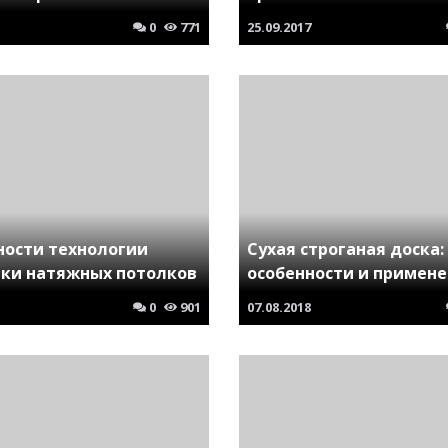
0
771
25.09.2017
ности технологии
Сухая строганая доска:
вки натяжных потолков
особенности и примен
0
901
07.08.2018