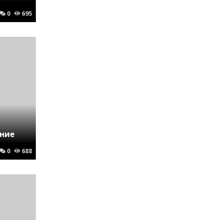
0
695
ение
0
688