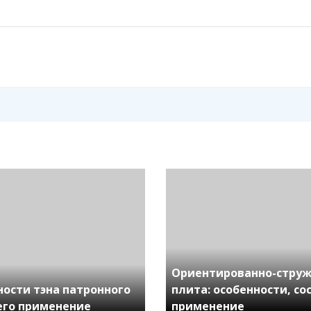
Ориентированно-стру
ности тэна патронного
плита: особенности, со
 его применение
применение