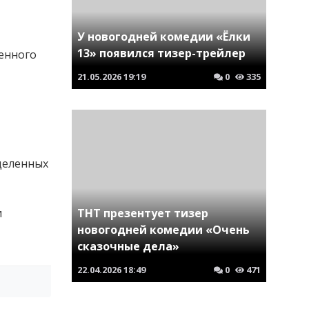
У новогодней комедии «Ёлки
13» появился тизер-трейлер
енного
21.05.2026
19:19
0
335
деленных
и
ТНТ презентует тизер
новогодней комедии «Очень
сказочные дела»
22.04.2026
18:49
0
471