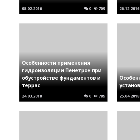
05.02.2016
0
709
26.12.2016
Особенности применения
гидроизоляции Пенетрон при
обустройстве фундаментов и
Особен
террас
устано
24.03.2018
0
789
25.04.2018