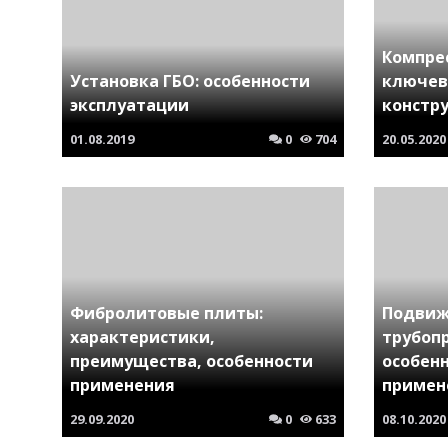
Компре
Установка ГБО: особенности
ключев
эксплуатации
констр
01.08.2019
0
704
20.05.2020
Фибролитовые плиты:
Подвиж
характеристики,
трубоп
преимущества, особенности
особен
применения
примен
29.09.2020
0
633
08.10.2020