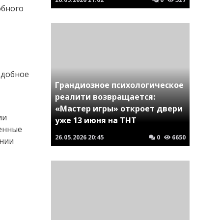
обного
одобное
Грандиозное психологическое
реалити возвращается:
«Мастер игры» откроет двери
ии
уже 13 июня на ТНТ
оенные
26.05.2026
20:45
0
6650
ении